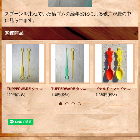
スプーンを束ねていた輪ゴムの経年劣化による破片が袋の中
に見られます。
関連商品
TUPPERWARE タッパーウェア Picks 二股ピック パステルライトイエロー/パステルイエロー 各1本
TUPPERWARE タッパーウェア "Picks" ピックス/串 パステルグリーン/パステルイエロー 各1個
ドナルド・マクドナルド Donald McDonald １９８０ プラスチップスプーン 各1本
110円
(税込)
110円
(税込)
1,280円
(税込)