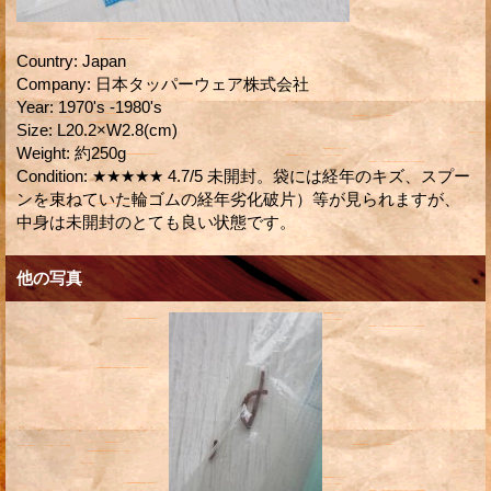
Country
:
Japan
Company
:
日本タッパーウェア株式会社
Year
:
1970's -1980's
Size
:
L20.2×W2.8(cm)
Weight
:
約250g
Condition
:
★★★★★ 4.7/5 未開封。袋には経年のキズ、スプー
ンを束ねていた輪ゴムの経年劣化破片）等が見られますが、
中身は未開封のとても良い状態です。
他の写真