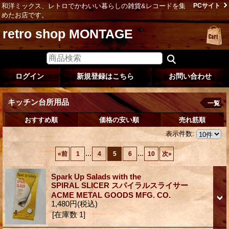
和洋ミックス、レトロでかわいい暮らしの雑貨&レコードを集
PCサイト
めたお店です。
retro shop MONTAGE
ログイン
新規登録はこちら
お問い合わせ
キッチン台所用品
一覧
おすすめ順
価格の安い順
売れ筋順
表示件数
:
...
...
«
前
1
4
5
6
10
次
»
Spark Up Salads with the
SPIRAL SLICER スパイラルスライサー
ACME METAL GOODS MFG. CO.
1,480円
(税込)
[在庫数 1]