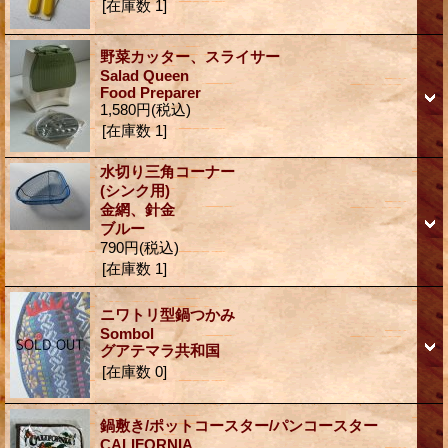
[在庫数 1]
野菜カッター、スライサー
Salad Queen
Food Preparer
1,580円
(税込)
[在庫数 1]
水切り三角コーナー
(シンク用)
金網、針金
ブルー
790円
(税込)
[在庫数 1]
ニワトリ型鍋つかみ
Sombol
グアテマラ共和国
[在庫数 0]
鍋敷き/ポットコースター/パンコースター
CALIFORNIA