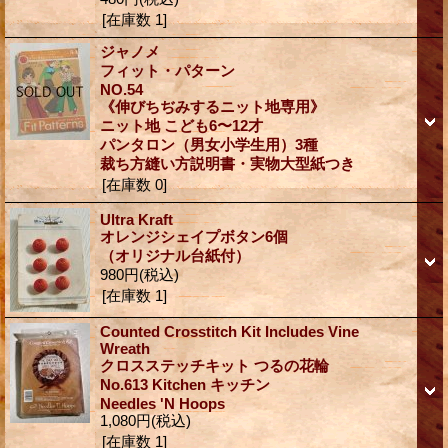
[在庫数 1]
ジャノメ
フィット・パターン
NO.54
《伸びちぢみするニット地専用》
ニット地 こども6〜12才
パンタロン（男女小学生用）3種
裁ち方縫い方説明書・実物大型紙つき
[在庫数 0]
Ultra Kraft
オレンジシェイプボタン6個
（オリジナル台紙付）
980円
(税込)
[在庫数 1]
Counted Crosstitch Kit Includes Vine
Wreath
クロスステッチキット つるの花輪
No.613 Kitchen キッチン
Needles 'N Hoops
1,080円
(税込)
[在庫数 1]