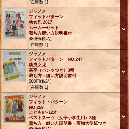
[在庫数 1]
ジャノメ
フィットパターン
幼女児 2017
ムームーセット
裁ち方縫い方説明書付
480円
(税込)
[在庫数 1]
ジャノメ
フィットパターン NO.247
幼男女児
甚平（パンツつき）3種
裁ち方・縫い方説明書付
580円
(税込)
[在庫数 1]
ジャノメ
フィット・パターン
NO.259
こども6〜12才
ベストスーツ（女子小学生用）3種
裁ち方・縫い方説明書・実物大型紙つき
480円
(税込)