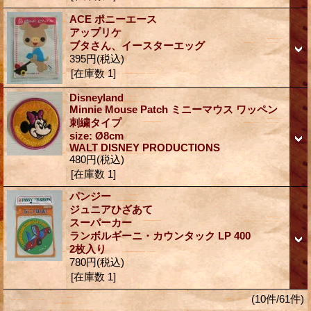
ACE ポニーエース
アップリケ
ブタさん、イースターエッグ
395円
(税込)
[在庫数 1]
Disneyland
Minnie Mouse Patch ミニーマウス ワッペン
刺繍タイプ
size: Ø8cm
WALT DISNEY PRODUCTIONS
480円
(税込)
[在庫数 1]
パンジー
ジュニアひざあて
スーパーカー
ランボルギーニ・カウンタック LP 400
2枚入り
780円
(税込)
[在庫数 1]
(10件/61件)