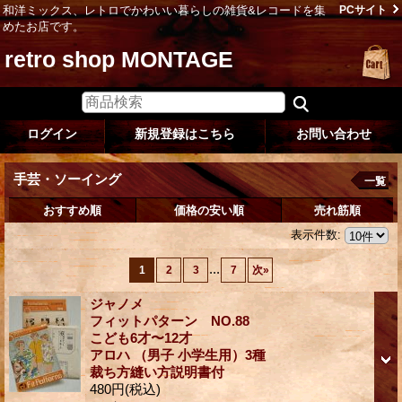
和洋ミックス、レトロでかわいい暮らしの雑貨&レコードを集
PCサイト
めたお店です。
retro shop MONTAGE
ログイン
新規登録はこちら
お問い合わせ
手芸・ソーイング
一覧
おすすめ順
価格の安い順
売れ筋順
表示件数
:
...
1
2
3
7
次
»
ジャノメ
フィットパターン NO.88
こども6才〜12才
アロハ （男子 小学生用）3種
裁ち方縫い方説明書付
480円
(税込)