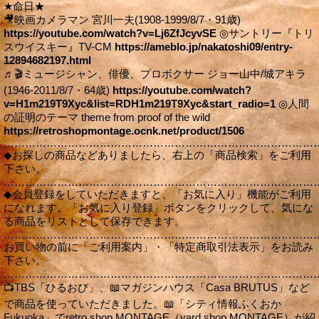
★命日★
🎥映画カメラマン 宮川一夫(1908-1999/8/7・91歳)
https://youtube.com/watch?v=Lj6ZfJcyvSE
◎サントリー『トリ
スウイスキー』TV-CM
https://ameblo.jp/nakatoshi09/entry-
12894682197.html
♬🎬ミュージシャン、俳優、プロボクサー ジョー山中/城アキラ
(1946-2011/8/7・64歳)
https://youtube.com/watch?
v=H1m219T9Xyc&list=RDH1m219T9Xyc&start_radio=1
◎人間
の証明のテーマ theme from proof of the wild
https://retroshopmontage.ocnk.net/product/1506
……………………………………………………………………………
◆お探しの商品などありましたら、右上の「商品検索」をご利用
下さい。
……………………………………………………………………………
◆会員登録をしていただきますと、「お気に入り」機能がご利用
になれます。「お気に入り登録」ボタンをクリックして、気にな
る商品をリストとして保存できます。
……………………………………………………………………………
お買い物の前に「ご利用案内」・「特定商取引法表示」をお読み
下さい。
……………………………………………………………………………
📺TBS「ひるおび」、📖マガジンハウス「Casa BRUTUS」など
で商品を使っていただきました。📖「シティ情報ふくおか
Fukuoka」でretro shop MONTAGE（yard shop MONTAGE）が紹