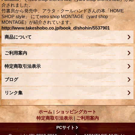
介されました。
竹書房から発売中、アラタ・クールハンドさんの本「HOME
SHOP style」 にてretro shop MONTAGE（yard shop
MONTAGE）が紹介されています。
http://www.takeshobo.co.jp/book_d/shohin/5537901
商品について
ご利用案内
特定商取引法表示
ブログ
リンク集
ホーム
|
ショッピングカート
特定商取引法表示
|
ご利用案内
PCサイト