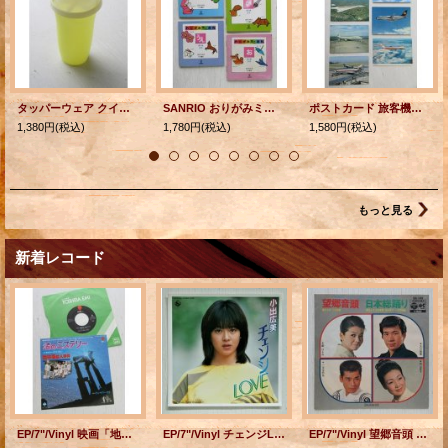
タッパーウェア クイックシェイク パステルイエロー
SANRIO おりがみミニ百科 第1巻 1号、2号、3号、4号 作・構成 笠原邦彦
ポストカード 旅客機、ジェット機 Lufthansa 2pc・AIR FRANCE・BOAC・Pan Am・TWA・JAL 7枚セット
1,380円
(税込)
1,780円
(税込)
1,580円
(税込)
もっと見る
新着レコード
EP/7"/Vinyl 映画「地中海殺人事件」 オリジナル・テーマ曲 渚のミステリー ワン・サマー・ラブ キャシー・アンド・カレン (1982) EAST WORLD
EP/7"/Vinyl チェンジLOVE Something Romantic 小出広美 (1983) King ピンナップ付。
EP/7"/Vinyl 望郷音頭 都はるみ・大川栄策 日本総踊り 都はるみ・大川栄策・円山京子・一文字辰也 (1972) COLOMBIA