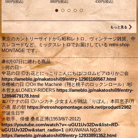
580円
(税込)
880円
(税込)
430円
(税込)
もっと見る
東京のカントリーサイドから昭和レトロ、ヴィンテージ雑貨、中
古レコードなど、ミックスレトロでお届けしている retro shop
MONTAGE です。
……………………………………………………………………………
🍇8月07日に纏わる商品
✨何の日✨
🌹花の日 ◎お花とにっこりこんにちは/コロムビアゆりかご会
https://ameblo.jp/nakatoshi09/entry-12901160567.html
⚙機械の日 ◎On the Machine（翔と桃子のロックンロール）/杉
本哲太&LONELY-RIDERS
https://ameblo.jp/nakatoshi09/entry-
12894679178.html
🍌バナナの日 ◎ハンカチ 少女まんが雑誌「りぼん」本田恵子/月
の夜 星の朝
https://retroshopmontage.ocnk.net/product/2982
🎊誕生日🎊
♬歌手、俳優 桑名正博(1953/8/7-2012)
https://youtube.com/watch?v=-uGU1Uv32Dw&list=RD-
uGU1Uv32Dw&start_radio=1
◎KUWANA NO.5
https://ameblo.jp/nakatoshi09/entry-12933891352.html