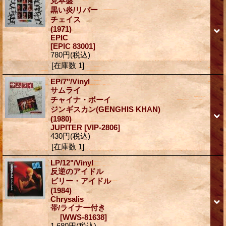
見本盤
黒い炎/リバー
チェイス
(1971)
EPIC
[EPIC 83001]
780円
(税込)
[在庫数 1]
EP/7"/Vinyl
サムライ
チャイナ・ボーイ
ジンギスカン(GENGHIS KHAN)
(1980)
JUPITER
[VIP-2806]
430円
(税込)
[在庫数 1]
LP/12"/Vinyl
反逆のアイドル
ビリー・アイドル
(1984)
Chrysalis
帯/ライナー付き
[WWS-81638]
1,680円
(税込)