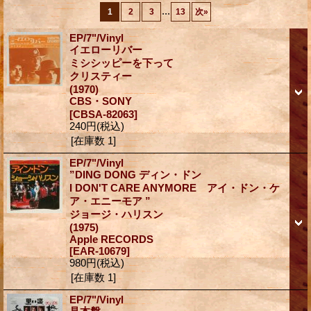
...
1
2
3
13
次
»
EP/7"/Vinyl
イエローリバー
ミシシッピーを下って
クリスティー
(1970)
CBS・SONY
[CBSA-82063]
240円
(税込)
[在庫数 1]
EP/7"/Vinyl
”DING DONG ディン・ドン
I DON'T CARE ANYMORE アイ・ドン・ケ
ア・エニーモア ”
ジョージ・ハリスン
(1975)
Apple RECORDS
[EAR-10679]
980円
(税込)
[在庫数 1]
EP/7"/Vinyl