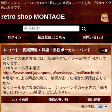
和洋ミックス、レトロでかわいい暮らしの雑貨&レコードを集
PCサイト
めたお店です。
retro shop MONTAGE
ログイン
新規登録はこちら
お問い合わせ
レコード・音楽関連 > 洋楽：男性ボーカル・バンド
一覧
レコードの発送方法には、低価格の"ゆうメール"をご用意して
おります。
＜ゆうメール基本運賃
https://www.post.japanpost.jp/service/yu_mail/use.html
＞
※運送中による商品の紛失・破損があった場合の保障はありま
せん。
ゆうメールをご希望の場合は、ショッピングカート内の「備考
欄」に"ゆうメール希望"とご記入下さい。
おすすめ順
価格の安い順
売れ筋順
表示件数
: