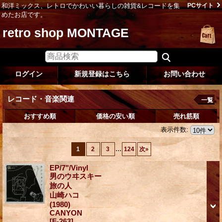
和洋ミックス、レトロでかわいい暮らしの雑貨&レコードを集
PCサイト
めたお店です。
retro shop MONTAGE
ログイン
新規登録はこちら
お問い合わせ
レコード・音楽関連
一覧
おすすめ順
価格の安い順
売れ筋順
表示件数
:
...
1
2
3
124
次
»
EP/7"/Vinyl
男のウヰスキー
旅の人
山崎ハコ
(1980)
CANYON
[F-263]