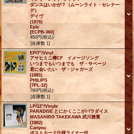
ダンスはいかが？（ムーンライト・セレナー
デ）
デイヴ
(1976)
Epic
[ECPB-360]
450円
(税込)
[在庫数 1]
EP/7"/Vinyl
アサヒミニ樽CF イメージソング
いつまでもいつまでも ザ・サベージ
君に会いたい ザ・ジャガーズ
(1981)
PHILIPS
[7PL-32]
780円
(税込)
[在庫数 1]
LP/12"/Vinyle
PARADISE とにかくここがパラダイス
MASAHIRO TAKEKAWA 武川雅寛
(1982)
Canyou
ポストカード仕様ライナー付