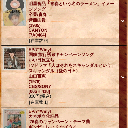
明星食品「青春という名のラーメン」イメー
ジソング
卒業/青春
斉藤由貴
(1985)
CANYON
[7A0464]
[在庫数 0]
EP/7"/Vinyl
国鉄 旅行誘致キャンペーンソング
いい日旅立ち
TVドラマ「人はそれをスキャンダルという」
スキャンダル（愛の日々）
山口百恵
(1978)
CBS/SONY
[06SH 418]
390円
(税込)
[在庫数 1]
EP/7"/Vinyl
カネボウ化粧品
'76春のキャンペーン・テーマ曲
ギンザ・レッド ウイウイ