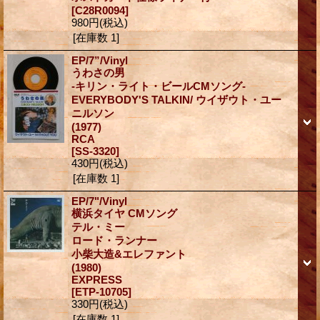
[C28R0094]
980円
(税込)
[在庫数 1]
EP/7”/Vinyl
うわさの男
-キリン・ライト・ビールCMソング-
EVERYBODY'S TALKIN/ ウイザウト・ユー
ニルソン
(1977)
RCA
[SS-3320]
430円
(税込)
[在庫数 1]
EP/7"/Vinyl
横浜タイヤ CMソング
テル・ミー
ロード・ランナー
小柴大造&エレファント
(1980)
EXPRESS
[ETP-10705]
330円
(税込)
[在庫数 1]