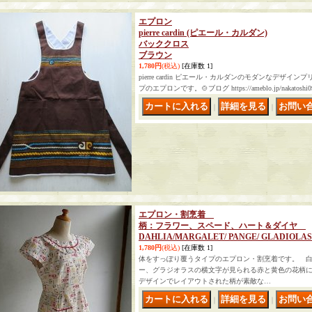
エプロン
pierre cardin (ピエール・カルダン)
バッククロス
ブラウン
1,780円
(税込)
[在庫数 1]
pierre cardin ピエール・カルダンのモダンなデザ
プのエプロンです。🍲ブログ https://ameblo.jp/nakatoshi09
｜
｜
エプロン・割烹着
柄：フラワー、スペード、ハート＆ダイヤ
DAHLIA/MARGALET/ PANGE/ GLADIOLAS
1,780円
(税込)
[在庫数 1]
体をすっぽり覆うタイプのエプロン・割烹着です。 
ー、グラジオラスの横文字が見られる赤と黄色の花柄
デザインでレイアウトされた柄が素敵な…
｜
｜