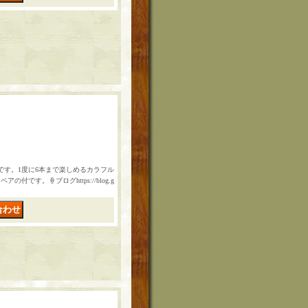
ト"です。1度に6本まで楽しめるカラフル
す。🍦ブログhttps://blog.g