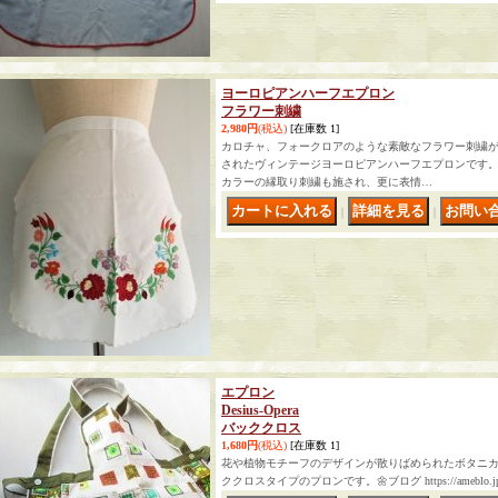
ヨーロピアンハーフエプロン
フラワー刺繍
2,980円
(税込)
[在庫数 1]
カロチャ、フォークロアのような素敵なフラワー刺繍
されたヴィンテージヨーロピアンハーフエプロンです
カラーの縁取り刺繍も施され、更に表情…
｜
｜
エプロン
Desius-Opera
バッククロス
1,680円
(税込)
[在庫数 1]
花や植物モチーフのデザインが散りばめられたボタニカルプリ
ククロスタイプのプロンです。🌼ブログ https://ameblo.jp/na