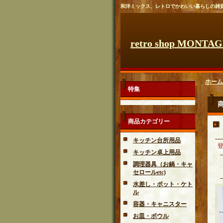
和洋ミックス、レトロでかわいい暮らしの雑
retro shop MONTA
ホーム
特集
商品カテゴリー
キッチン台所用品
キッチン卓上用品
調理器具（お鍋・キャ
セロールetc)
水差し・ポット・ケト
ル
容器・キャニスター
お皿・ボウル