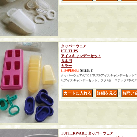
タッパーウェア
ICE TUPS
アイスキャンデーセット
６本用
カラー
1,180円
(税込)
[在庫数 1]
タッパーウェアの"ICE TUPS/アイスキャンデーセッ
なアイスキャンデーセット、フタ2個、ステック2本のスペアの付で
o…
｜
｜
TUPPERWARE タッパーウェア