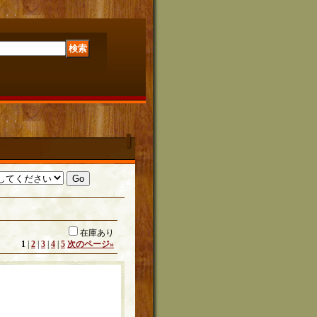
在庫あり
1
|
2
|
3
|
4
|
5
次のページ
»