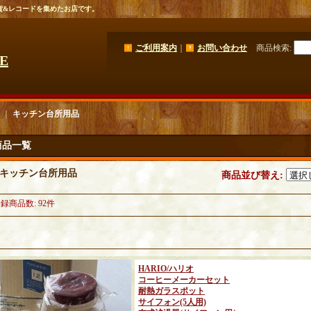
貨&レコードを集めたお店です。
ご利用案内
｜
お問い合わせ
商品検索
:
GE
｜
キッチン台所用品
商品一覧
キッチン台所用品
商品並び替え
:
登録商品数
:
92件
HARIO/ハリオ
コーヒーメーカーセット
耐熱ガラスポット
サイフォン(5人用)