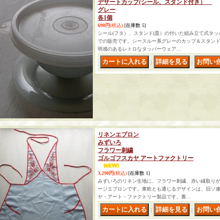
デザートカップ(シール、スタンド付き）
グレー
各1個
690円
(税込)
[在庫数 5]
シール(フタ）、スタンド(皿）の付いた組み立て式タッ
での販売です。シースルー系グレーのカップ＆スタン
明感のあるレトロなタッパーウェア…
｜
｜
リネンエプロン
みずいろ
フラワー刺繍
ゴルゴフスカヤ アートファクトリー
3,290円
(税込)
[在庫数 1]
みずいろのリネン生地に、フラワー刺繍、赤い縁取り
ージエプロンです。東欧とも通じるデザインは、旧ソ
ヤ・アート・ファクトリー製品です。裏…
｜
｜