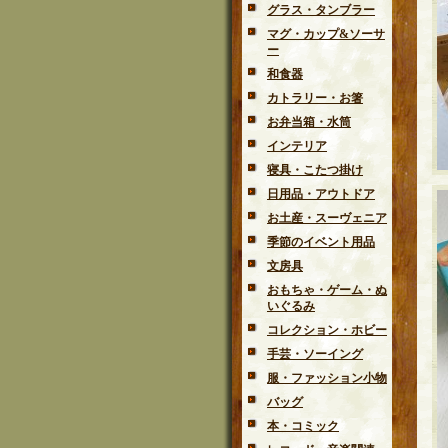
グラス・タンブラー
マグ・カップ&ソーサ
ー
和食器
カトラリー・お箸
お弁当箱・水筒
インテリア
寝具・こたつ掛け
日用品・アウトドア
お土産・スーヴェニア
季節のイベント用品
文房具
おもちゃ・ゲーム・ぬ
いぐるみ
コレクション・ホビー
手芸・ソーイング
服・ファッション小物
バッグ
本・コミック