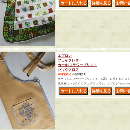
｜
｜
エプロン
フェイクレザー
カーキ/フラワープリント
バッククロス
780円
(税込)
[在庫数 1]
ポケットのフラワープリントや、縁取りに見られるス
風素材のバッククロスエプロンです。🍳ブログ https://ameblo.jp
｜
｜