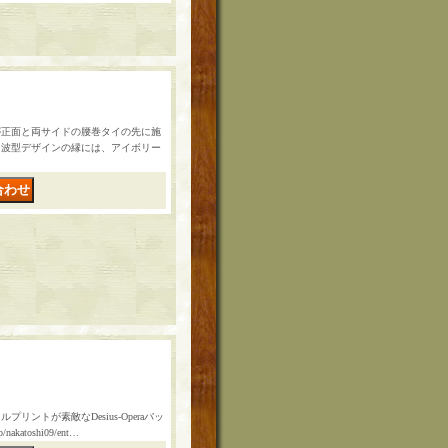
が正面と両サイドの腰巻タイの先に施
。波型デザインの縁には、アイボリー
ントが素敵なDesius-Operaバッ
katoshi09/ent…