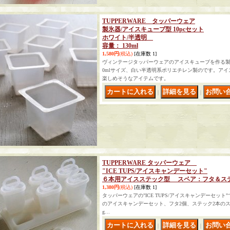
TUPPERWARE タッパーウェア
製氷器/アイスキューブ型 10pcセット
ホワイト/半透明
容量： 130ml
1,580円
(税込)
[在庫数 1]
ヴィンテージタッパーウェアのアイスキューブを作る製
0mlサイズ、白い半透明系ポリエチレン製のです。ア
楽しめそうなアイテムです。
｜
｜
TUPPERWARE タッパーウェア
"ICE TUPS/アイスキャンデーセット"
６本用アイスステック型 スペア：フタ＆ス
1,380円
(税込)
[在庫数 1]
タッパーウェアの"ICE TUPS/アイスキャンデーセッ
のアイスキャンデーセット、フタ2個、ステック2本のスペアの付
g…
｜
｜