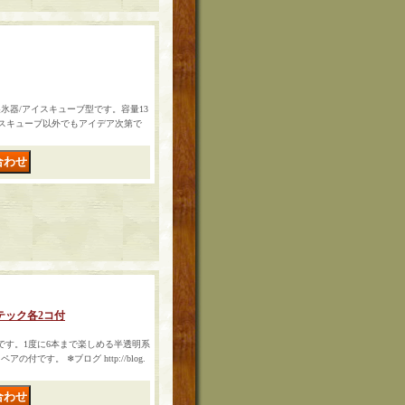
氷器/アイスキューブ型です。容量13
イスキューブ以外でもアイデア次第で
テック各2コ付
ト"です。1度に6本まで楽しめる半透明系
です。 ❄ブログ http://blog.