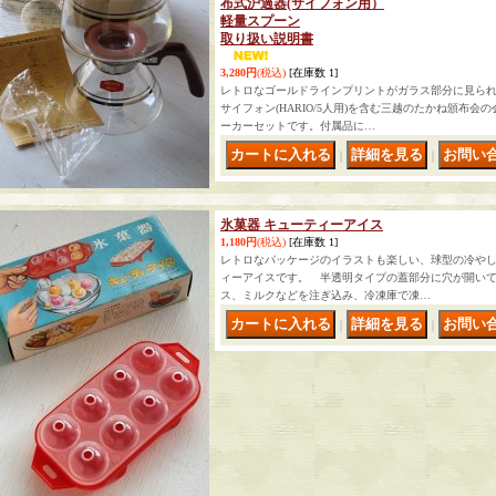
布式沪過器(サイフォン用）
軽量スプーン
取り扱い説明書
3,280円
(税込)
[在庫数 1]
レトロなゴールドラインプリントがガラス部分に見ら
サイフォン(HARIO/5人用)を含む三越のたかね頒布
ーカーセットです。付属品に…
｜
｜
氷菓器 キューティーアイス
1,180円
(税込)
[在庫数 1]
レトロなパッケージのイラストも楽しい、球型の冷や
ィーアイスです。 半透明タイプの蓋部分に穴が開い
ス、ミルクなどを注ぎ込み、冷凍庫で凍…
｜
｜