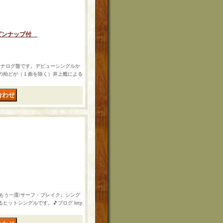
性ピンナップ付
チアナログ盤です。デビューシングルか
の殆どが（１曲を除く）井上艦による
anceをもう一度/サーフ・ブレイク』シング
ットシングルです。🎵ブログ http