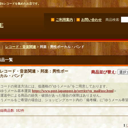
貨&レコードを集めたお店です。
ご利用案内
｜
お問い合わせ
商品検索
:
GE
｜
レコード・音楽関連
> 邦楽：男性ボーカル・バンド
商品一覧
レコード・音楽関連 > 邦楽：男性ボー
商品並び替え
:
カル・バンド
レコードの発送方法には、低価格の"ゆうメール"をご用意しております。
＜ゆうメール基本運賃
https://www.post.japanpost.jp/service/yu_mail/use.html
＞
※運送中による商品の紛失・破損があった場合の保障はありません。
ゆうメールをご希望の場合は、ショッピングカート内の「備考欄」に"ゆうメール希望
登録商品数
:
182件
1
|