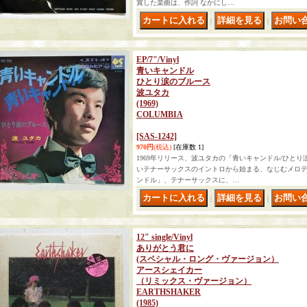
賞した楽曲は、作詞 なかにし…
｜
｜
EP/7"/Vinyl
青いキャンドル
ひとり涙のブルース
波ユタカ
(1969)
COLUMBIA
[SAS-1242]
970円
(税込)
[在庫数 1]
1969年リリース、波ユタカの「青いキャンドル/ひとり
いテナーサックスのイントロから始まる、なじむメロ
ンドル」、テナーサックスに、…
｜
｜
12" single/Vinyl
ありがとう君に
(スペシャル・ロング・ヴァージョン）
アースシェイカー
（リミックス・ヴァージョン）
EARTHSHAKER
(1985)