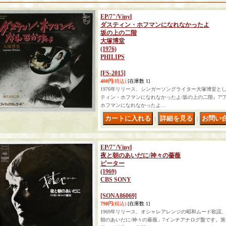
EP/7"/Vinyl
ダスティン・ホフマンになれなかったよ
坂の上の二階
大塚博堂
(1976)
PHILIPS
[FS-2015]
480円
(税込)
[在庫数 1]
1976年リリース、シンガーソングライター大塚博堂とし
ティン・ホフマンになれなかったよ/坂の上の二階』7"
ホフマンになれなかったよ…
｜
｜
EP/7"/Vinyl
夜と朝のあいだに/神々の薔薇
ピーター
(1969)
CBS SONY
[SONA86069]
790円
(税込)
[在庫数 1]
1969年リリース、オシャレアレンジの昭和ムード歌謡
朝のあいだに/神々の薔薇」7インチアナログ盤です。第