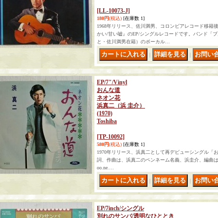
[LL-10073-J]
180円
(税込)
[在庫数 1]
1968年リリース、佐川満男、コロンビアレコード移籍
かい/甘い嘘』のEP/シングルレコードです。バンド「
と・佐川満男在籍）のボーカル…
｜
｜
EP/7"/Vinyl
おんな道
ネオン花
浜真二（浜 圭介）
(1970)
Toshiba
[TP-10092]
580円
(税込)
[在庫数 1]
1970年リリース、浜真二として再デビューシングル「
詞、作曲は、浜真二のペンネーム名義、浜圭介、編曲は、川口真で
oo.ne.…
｜
｜
EP/7inch/シングル
別れのサンバ/透明なひととき