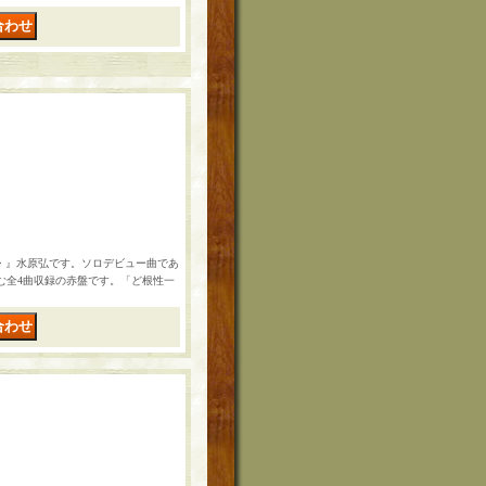
P・M・』水原弘です。ソロデビュー曲であ
む全4曲収録の赤盤です。「ど根性一