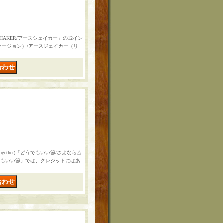
HAKER/アースシェイカー」の12イン
ァージョン）/アースジェイカー（リ
ogether)「どうでもいい節/さよなら△
でもいい節」では、クレジットにはあ