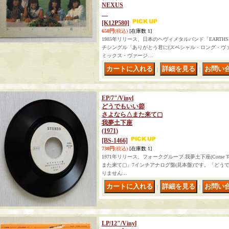
NEXUS
[K12P580]
650円
(税込)
[在庫数 1]
1985年リリース、日本のヘヴィメタルバンド「EARTHS
チシングル「ありがとう君に(スペシャル・ロング・ヴ
ミックス・ヴァージ…
｜
｜
EP/7"/Vinyl
どうでもいい節
さよなら△また来て▢
我夢土下座
(1971)
[BS-1466]
730円
(税込)
[在庫数 1]
1971年リリース、フォークグループ 我夢土下座(Come T
また来て▢」7インチアナログ盤(見本盤)です。「どう
りません…
｜
｜
LP/12"/Vinyl