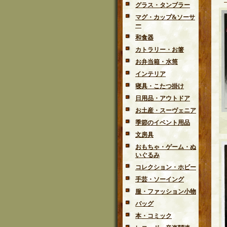
グラス・タンブラー
マグ・カップ&ソーサ
ー
和食器
カトラリー・お箸
お弁当箱・水筒
インテリア
寝具・こたつ掛け
日用品・アウトドア
お土産・スーヴェニア
季節のイベント用品
文房具
おもちゃ・ゲーム・ぬ
いぐるみ
コレクション・ホビー
手芸・ソーイング
服・ファッション小物
バッグ
本・コミック