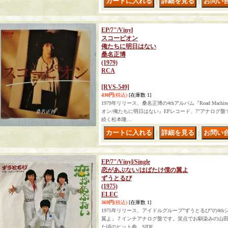
｜
｜
EP/7"/Vinyl
スコーピオン
俺たちに明日はない
桑名正博
(1979)
RCA
[RVS-549]
430円
(税込)
[在庫数 1]
1979年リリース、桑名正博の4thアルバム『Road Ma
オン/俺たちに明日はない』EPレコード、7"アナログ
続く松本隆…
｜
｜
EP/7"/Vinyl/Single
恋があぶない/はばたけ僕の翼よ
ずうとるび
(1975)
ELEC
369円
(税込)
[在庫数 1]
1975年リリース、アイドルグループ”ずうとるび”の4t
翼よ」７インチアナログ盤です。笑点でお馴染みの山
た頃のヒット曲。SIDE…