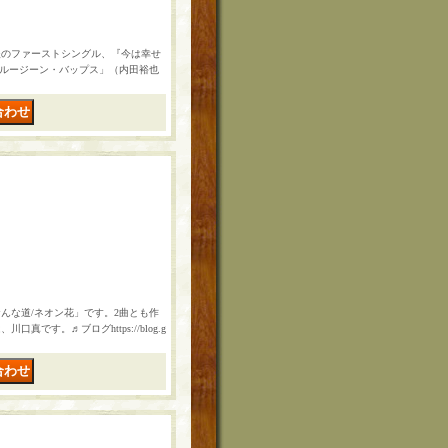
後のファーストシングル、『今は幸せ
ブルージーン・バップス」（内田裕也
おんな道/ネオン花」です。2曲とも作
す。♬ブログhttps://blog.g