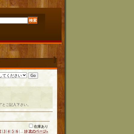
"とご記入下さい。
在庫あり
2
|
3
|
4
|
5
|
6
|
...
10
次のページ
»