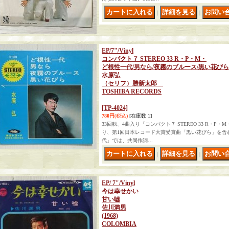
｜
｜
EP/7"/Vinyl
コンパクト７ STEREO 33 R・P・M・
ど根性一代/男なら/夜霧のブルース/黒い花びら
水原弘
（セリフ）勝新太郎
TOSHIBA RECORDS
[TP-4024]
780円
(税込)
[在庫数 1]
33回転、4曲入り『コンパクト７ STEREO 33 R・
り、第1回日本レコード大賞受賞曲「黒い花びら」を含
代」では、共同作詞…
｜
｜
EP/ 7"/Vinyl
今は幸せかい
甘い嘘
佐川満男
(1968)
COLOMBIA