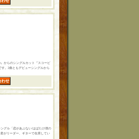
chine』からのシングルカット『スコーピ
盤です。2曲ともデビューシングルから
hシングル「恋があぶない/はばたけ僕の
田君がリーダー、ギターで在席してい