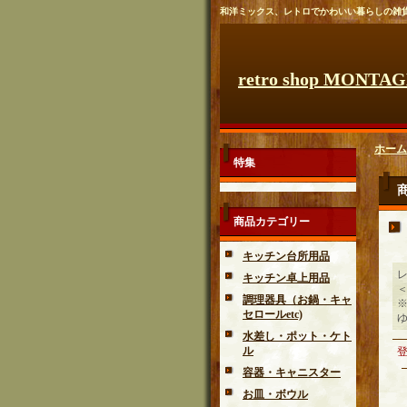
和洋ミックス、レトロでかわいい暮らしの雑
retro shop MONTA
ホーム
特集
商品カテゴリー
キッチン台所用品
キッチン卓上用品
調理器具（お鍋・キャ
セロールetc)
水差し・ポット・ケト
ル
容器・キャニスター
お皿・ボウル