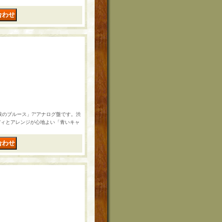
涙のブルース」7"アナログ盤です。渋
ディとアレンジが心地よい「青いキャ