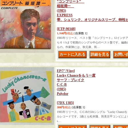
”コンプリート”
稲垣潤一
(1985)
EXPRESS
帯、シュリンク、オリジナルスリーブ、特
[ETP-90348]
1,160円
(税込)
[在庫数 1]
1985年リリース、ベスト盤『コンプリート』12イン
ら６ｔhまで初期のシングル中心のベスト盤です。編曲
もの。作家陣には、秋元康、筒…
｜
｜
EP/7"/Vinyl
Lucky Chanceをもう一度
サーフ・ブレイク
C-C-B
(1985)
Polydor
[7DX 1385]
380円
(税込)
[在庫数 1]
1985年リリース、C-C-Bの5thシングル『Lucky Ch
ルレコードです。2曲とも松本隆、筒美京平コンビによるヒ
s…