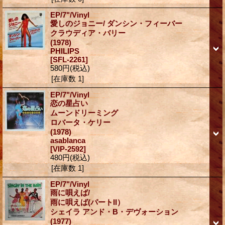
EP/7"/Vinyl
愛しのジョニー/ ダンシン・フィーバー
クラウディア・バリー
(1978)
PHILIPS
[SFL-2261]
580円
(税込)
[在庫数 1]
EP/7"/Vinyl
恋の星占い
ムーンドリーミング
ロバータ・ケリー
(1978)
asablanca
[VIP-2592]
480円
(税込)
[在庫数 1]
EP/7"/Vinyl
雨に唄えば/
雨に唄えば(パートII）
シェイラ アンド・B・デヴォーション
(1977)