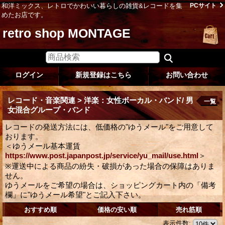
和洋ミックス、レトロでかわいい暮らしの雑貨&レコードを集
PCサイト
めたお店です。
retro shop MONTAGE
ログイン
新規登録はこちら
お問い合わせ
レコード・音楽関連 > 洋楽：女性ボーカル・バンド/ 男
一覧
女混合グループ・バンド
レコードの発送方法には、低価格の"ゆうメール"をご用意して
おります。
＜ゆうメール基本運賃
https://www.post.japanpost.jp/service/yu_mail/use.html
＞
※運送中による商品の紛失・破損があった場合の保障はありま
せん。
ゆうメールをご希望の場合は、ショッピングカート内の「備考
欄」に"ゆうメール希望"とご記入下さい。
おすすめ順
価格の安い順
売れ筋順
表示件数
: