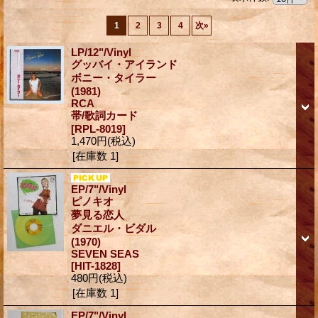
1
2
3
4
次
»
LP/12"/Vinyl
グッバイ・アイランド
ボニー・タイラー
(1981)
RCA
帯/歌詞カード
[RPL-8019]
1,470円
(税込)
[在庫数 1]
EP/7"/Vinyl
ピノキオ
夢見る恋人
ダニエル・ビダル
(1970)
SEVEN SEAS
[HIT-1828]
480円
(税込)
[在庫数 1]
EP/7"/Vinyl