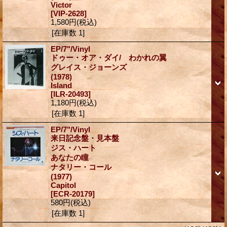
Victor
[VIP-2628]
1,580円
(税込)
[在庫数 1]
EP/7"/Vinyl
ドゥー・オア・ダイ/ わかれの翼
グレイス・ジョーンズ
(1978)
Island
[ILR-20493]
1,180円
(税込)
[在庫数 1]
EP/7"/Vinyl
来日記念盤・見本盤
ジス・ハート
あなたの瞳
ナタリー・コール
(1977)
Capitol
[ECR-20179]
580円
(税込)
[在庫数 1]