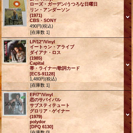
ローズ・ガーデン/うつろな日曜日
リン・アンダーソン
(1971)
CBS・SONY
490円
(税込)
[在庫数 1]
LP/12"/Vinyl
イートゥン・アライブ
ダイアナ・ロス
(1985)
Capital
帯・ライナー/歌詞カード
[ECS-91128]
1,480円
(税込)
[在庫数 1]
EP/7"/Vinyl
恋のサバイバル
サブスティテュート
グロリア・ゲイナー
(1979)
polydor
[DPQ 6130]
[在庫数 0]