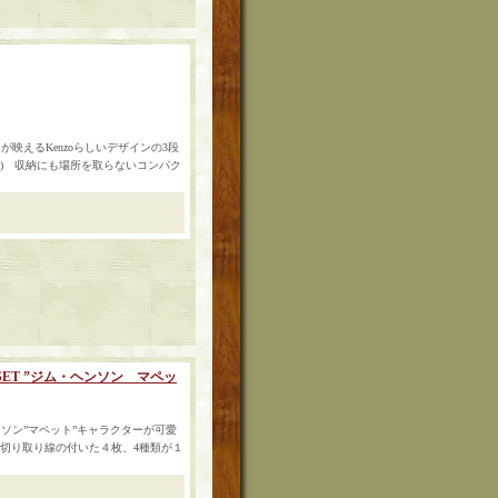
映えるKenzoらしいデザインの3段
(cm) 収納にも場所を取らないコンパク
ARDS SET ”ジム・ヘンソン マペッ
ソン”マペット”キャラクターが可愛
。 切り取り線の付いた４枚、4種類が１