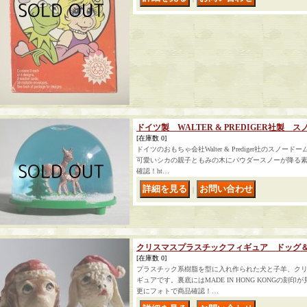
ドイツ製 WALTER & PREDIGER社製
[在庫数 0]
ドイツのおもちゃ会社Walter & Prediger社のスノー
可愛いシカの親子ともみの木にパウダースノーが降る素
確認！ht…
｜
クリスマスプラスチックフィギュア ドッグ＆
[在庫数 0]
プラスチック系樹脂を型に入れ作られた犬と子羊、ク
ギュアです。裏底にはMADE IN HONG KONGの
更にフォトで商品確認！…