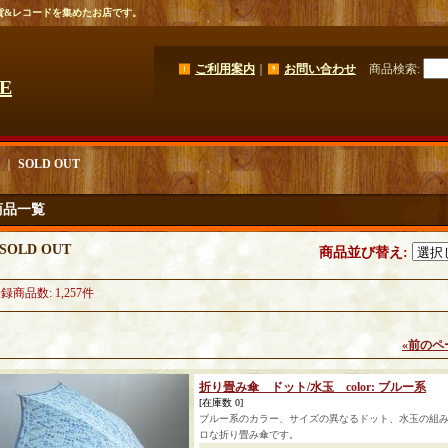
貨&レコードを集めたお店です。
ご利用案内
｜
お問い合わせ
商品検索
:
GE
｜
SOLD OUT
商品一覧
SOLD OUT
商品並び替え
:
登録商品数
:
1,257件
«
前のペ
折り畳み傘 ドット/水玉 color: ブルー系
[在庫数 0]
ブルー系のカラー、サイズの異なるドット、水玉の組
ロな折り畳み傘です。