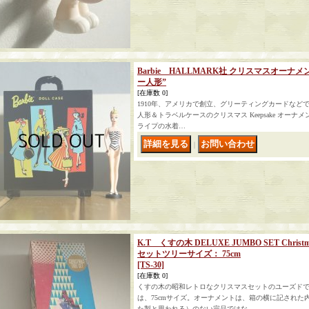
Barbie HALLMARK社 クリスマスオー
ー人形”
[在庫数 0]
1910年、アメリカで創立、グリーティングカードなどでお
人形＆トラベルケースのクリスマス Keepsake オー
ライプの水着…
｜
K.T くすの木 DELUXE JUMBO SET Christ
セットツリーサイズ： 75cm
[TS-30]
[在庫数 0]
くすの木の昭和レトロなクリスマスセットのユーズド
は、75cmサイズ。オーナメントは、箱の横に記され
た製と思われる）のない完品ではな…