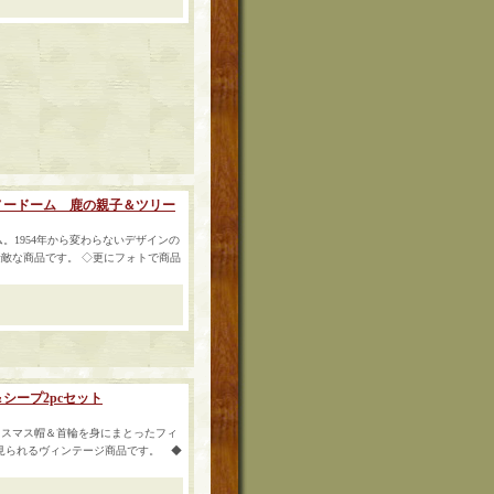
 スノードーム 鹿の親子＆ツリー
ドーム。1954年から変わらないデザインの
敵な商品です。 ◇更にフォトで商品
シープ2pcセット
リスマス帽＆首輪を身にまとったフィ
刻印が見られるヴィンテージ商品です。 ◆