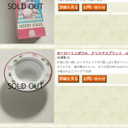
｜
ホーローミニボウル クリスマスプリント size: Ø14
[在庫数 0]
白地に赤い縁にセイヨウヒイラギの葉っぱと実がペイン
ボウルです。縁の幅が2.4ｃｍ、ボウル部分Ø9.5cm
小物入れなどアイデア次第…
｜