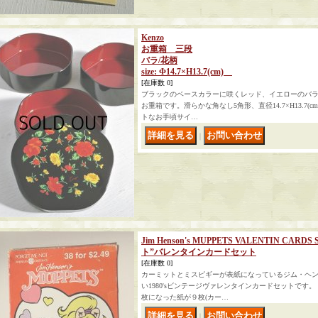
Kenzo
お重箱 三段
バラ/花柄
size: Φ14.7×H13.7(cm)
[在庫数 0]
ブラックのベースカラーに咲くレッド、イエローのバラが
お重箱です。滑らかな角なし5角形、直径14.7×H13.7
トなお手頃サイ…
｜
Jim Henson's MUPPETS VALENTIN C
ト”バレンタインカードセット
[在庫数 0]
カーミットとミスピギーが表紙になっているジム・ヘン
い1980'sビンテージヴァレンタインカードセットです
枚になった紙が９枚(カー…
｜