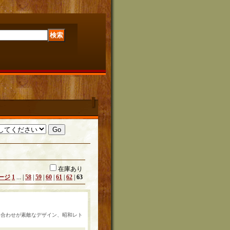
在庫あり
ージ
1
...
|
58
|
59
|
60
|
61
|
62
|
63
み合わせが素敵なデザイン、昭和レト