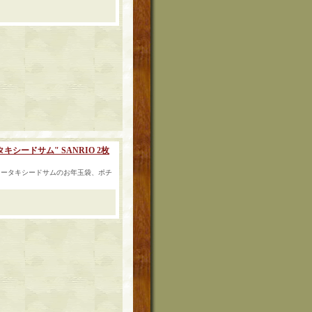
タキシードサム" SANRIO 2枚
タータキシードサムのお年玉袋、ポチ