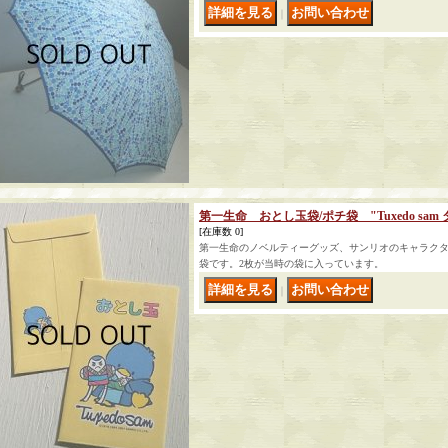
｜
第一生命 おとし玉袋/ポチ袋 "Tuxedo sam 
[在庫数 0]
第一生命のノベルティーグッズ、サンリオのキャラク
袋です。2枚が当時の袋に入っています。
｜