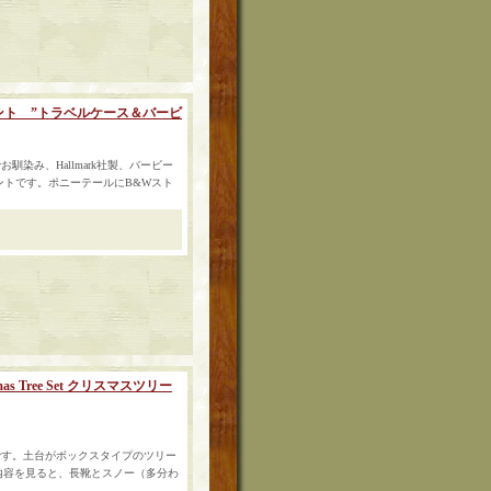
ナメント ”トラベルケース＆バービ
馴染み、Hallmark社製、バービー
ナメントです。ポニーテールにB&Wスト
mas Tree Set クリスマスツリー
です。土台がボックスタイプのツリー
た内容を見ると、長靴とスノー（多分わ