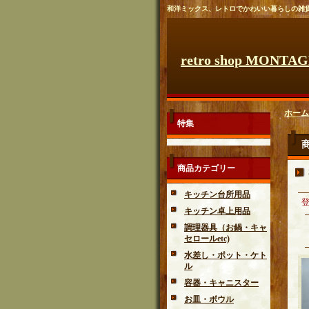
和洋ミックス、レトロでかわいい暮らしの雑
retro shop MONTA
ホーム
特集
商品カテゴリー
キッチン台所用品
キッチン卓上用品
調理器具（お鍋・キャ
セロールetc)
水差し・ポット・ケト
ル
容器・キャニスター
お皿・ボウル