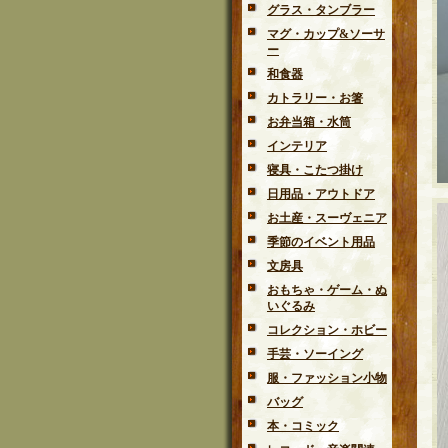
グラス・タンブラー
マグ・カップ&ソーサ
ー
和食器
カトラリー・お箸
お弁当箱・水筒
インテリア
寝具・こたつ掛け
日用品・アウトドア
お土産・スーヴェニア
季節のイベント用品
文房具
おもちゃ・ゲーム・ぬ
いぐるみ
コレクション・ホビー
手芸・ソーイング
服・ファッション小物
バッグ
本・コミック