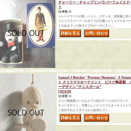
チャーリー・チャップリン(ラバーフェイスド
ト
[在庫数 0]
トレードマークの髭、ハット、ステッキ、燕尾服に赤
フェイスラバードールタイプの可愛いクリスマスオー
トのあるマッチ箱タイプのケースに入っ…
｜
Samuel J Butcher "Precious Moments" A 
ト クリスマスオーナメント ビスク陶器製 
ーデザイン ”テニスガール”
[102458]
[在庫数 0]
ビスク陶器製ドールなどで人気のアメリカのブランド
チャーデザイン、可愛らしいクリスマスオーナメント”
に色付されたエネスコから販売たヴィ…
｜