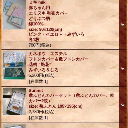
ミキ miki
赤ちゃん用
エリヌキ 毛布カバ－
どうぶつ柄
綿100%
size: 90×120(cm)
ピンク・イエロ－・みずいろ
各1枚
780円
(税込)
カネボウ エステル
フトンカバー＆敷フトンカバー
花柄 ”艶花”
みずいろ＆しろ
5,300円
(税込)
[在庫数 1]
Sunmit
敷ふとんカバーセット（敷ふとんカバー、枕
カバー2枚）
size: 敷ふとん 105×195(cm)
2,780円
(税込)
[在庫数 1]