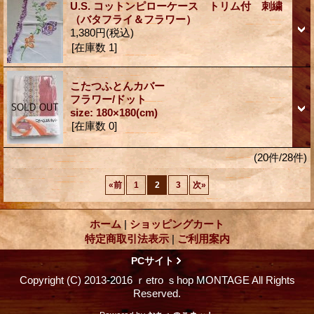
U.S. コットンピローケース トリム付 刺繍
（バタフライ＆フラワー）
1,380円
(税込)
[在庫数 1]
こたつふとんカバー
フラワー/ドット
size: 180×180(cm)
[在庫数 0]
(20件/28件)
«
前
1
2
3
次
»
ホーム
|
ショッピングカート
特定商取引法表示
|
ご利用案内
PCサイト
Copyright (C) 2013-2016 ｒetro ｓhop MONTAGE All Rights
Reserved.