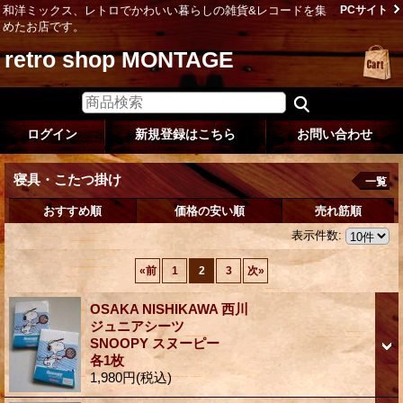
和洋ミックス、レトロでかわいい暮らしの雑貨&レコードを集
PCサイト
めたお店です。
retro shop MONTAGE
ログイン
新規登録はこちら
お問い合わせ
寝具・こたつ掛け
一覧
おすすめ順
価格の安い順
売れ筋順
表示件数
:
«
前
1
2
3
次
»
OSAKA NISHIKAWA 西川
ジュニアシーツ
SNOOPY スヌーピー
各1枚
1,980円
(税込)