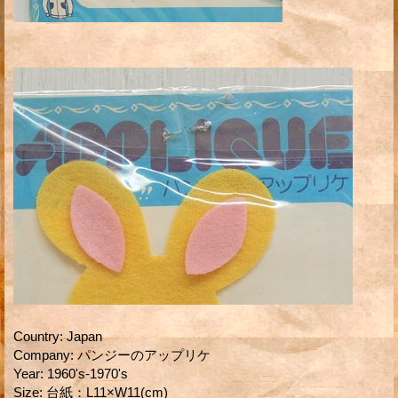
Country
:
Japan
Company
:
パンジーのアップリケ
Year
:
1960's-1970's
Size
:
台紙：L11×W11(cm)