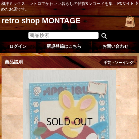
和洋ミックス、レトロでかわいい暮らしの雑貨&レコードを集
PCサイト
めたお店です。
retro shop MONTAGE
ログイン
新規登録はこちら
お問い合わせ
商品説明
手芸・ソーイング