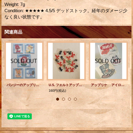
Weight
:
7g
Condition
:
★★★★★ 4.5/5 デッドストック。経年のダメージ少
なく良い状態です。
関連商品
パンジーのアップリケ ワンちゃん/小鹿ちゃん/ゾウさん/ひよこちゃん/フラワー 各1枚
U.S. フエルトアップリケ ラビット・チック（ひよこ）・ペリカン 各1枚
アップリケ アイロンパンチ パンダ I Love Panda
160円
(税込)