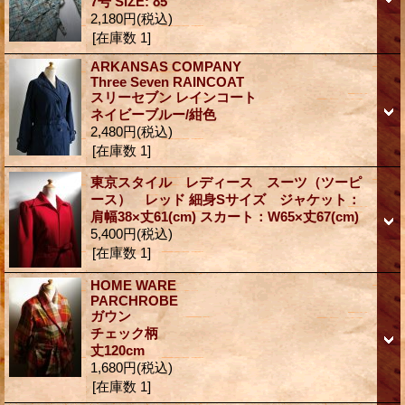
7号 SIZE: 85
2,180円
(税込)
[在庫数 1]
ARKANSAS COMPANY
Three Seven RAINCOAT
スリーセブン レインコート
ネイビーブルー/紺色
2,480円
(税込)
[在庫数 1]
東京スタイル レディース スーツ（ツーピ
ース） レッド 細身Sサイズ ジャケット：
肩幅38×丈61(cm) スカート：W65×丈67(cm)
5,400円
(税込)
[在庫数 1]
HOME WARE
PARCHROBE
ガウン
チェック柄
丈120cm
1,680円
(税込)
[在庫数 1]