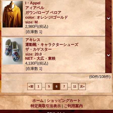
I・Appel
アィアペル
ガウン/ローブ ベロア
color: オレンジ/ゴールド
size: M
2,980円
(税込)
[在庫数 1]
アキレス
運動靴・キャラクターシューズ
ザ・カゲスター
size: 20.0
NET・大広・東映
4,130円
(税込)
[在庫数 1]
(60件/108件)
...
...
«
前
1
5
6
7
11
次
»
ホーム
|
ショッピングカート
特定商取引法表示
|
ご利用案内