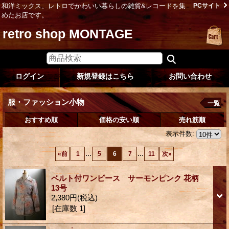
和洋ミックス、レトロでかわいい暮らしの雑貨&レコードを集
PCサイト
めたお店です。
retro shop MONTAGE
ログイン
新規登録はこちら
お問い合わせ
服・ファッション小物
一覧
おすすめ順
価格の安い順
売れ筋順
表示件数
:
...
...
«
前
1
5
6
7
11
次
»
ベルト付ワンピース サーモンピンク 花柄
13号
2,380円
(税込)
[在庫数 1]