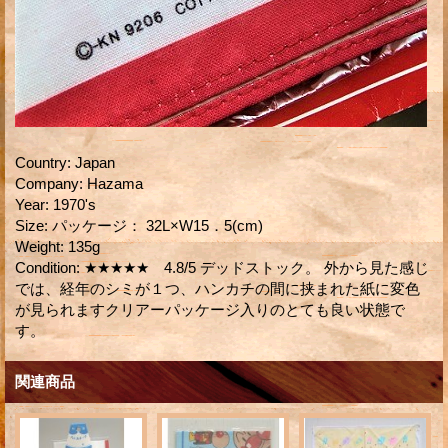
Country
:
Japan
Company
:
Hazama
Year
:
1970's
Size
:
パッケージ： 32L×W15．5(cm)
Weight
:
135g
Condition
:
★★★★★ 4.8/5 デッドストック。 外から見た感じ
では、経年のシミが１つ、ハンカチの間に挟まれた紙に変色
が見られますクリアーパッケージ入りのとても良い状態で
す。
関連商品