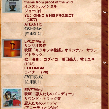
theme from proof of the wild
インストルメンタル
ジョー山中
YUJI OHNO & HIS PROJECT
（1977)
ATLANTIC
430円
(税込)
[在庫数 1]
LP/12”/Vinyl
サンリオ製作
映画「キタキツネ物語」オリジナル・サウン
ドトラック
歌・演奏： ゴダイゴ、町田義人、牧ミユキ
(1978)
COLOMBIA
ライナー（P8)
870円
(税込)
[在庫数 1]
EP/7"/Vinyl
映画「恋人たちのメロディー」
サウンド・トラック盤
恋人たちのメロディー
(アコーディオンVer）