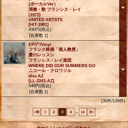
(ボーカルVer）
演奏・歌 フランシス・レイ
(1972)
UNITED ARTSTS
[HIT-1981]
430円
(税込)
[在庫数 1]
EP/7"/Vinyl
フランス映画「個人教授」
愛のレッスン
フランシス・レイ楽団
WHERE DID OUR SUMMERS GO
ニコール・クロワジル
disc AZ
[LL-2241-AZ]
540円
(税込)
[在庫数 1]
(30件/139件)
...
«
前
1
2
3
4
14
次
»
ホーム
|
ショッピングカート