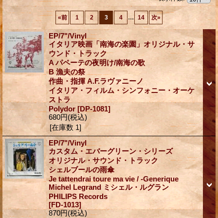
...
«
前
1
2
3
4
14
次
»
EP/7"/Vinyl
イタリア映画「南海の楽園」オリジナル・サ
ウンド・トラック
A パペーテの夜明け/南海の歌
B 漁夫の祭
作曲・指揮 A.F.ラヴァニーノ
イタリア・フィルム・シンフォニー・オーケ
ストラ
Polydor
[DP-1081]
680円
(税込)
[在庫数 1]
EP/7"/Vinyl
カスタム・エバーグリーン・シリーズ
オリジナル・サウンド・トラック
シェルブールの雨傘
Je tattendrai toure ma vie / -Generique
Michel Legrand ミシェル・ルグラン
PHILIPS Records
[FD-1013]
870円
(税込)