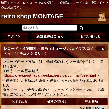
和洋ミックス、レトロでかわいい暮らしの雑貨&レコードを集
PCサイト
めたお店です。
retro shop MONTAGE
ログイン
新規登録はこちら
お問い合わせ
レコード・音楽関連 > 映画（ミュージカル/ドラマ/コメ
一覧
ディー/ドキュメンタリー）
レコードの発送方法には、低価格の"ゆうメール"をご用意して
おります。
＜ゆうメール基本運賃
https://www.post.japanpost.jp/service/yu_mail/use.html
＞
※運送中による商品の紛失・破損があった場合の保障はありま
せん。
ゆうメールをご希望の場合は、ショッピングカート内の「備考
欄」に"ゆうメール希望"とご記入下さい。
おすすめ順
価格の安い順
売れ筋順
表示件数
: