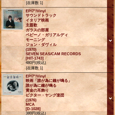
[在庫数 1]
EP/7"/Vinyl
サウンドトラック
イタリア映画
主題歌
ガラスの部屋
ペピーノ・ガリアルディ
モーニング
ジョン・ダヴィル
(1970)
SEVEN SEAS/CAM RECORDS
[HIT-1743]
480円
(税込)
[在庫数 1]
EP/7"/Vinyl
映画「誰が為に鐘が鳴る」
誰が為に鐘が鳴る
黄金の耳飾り
ビクター・ヤング楽団
(1976)
MCA
[D-1028]
380円
(税込)