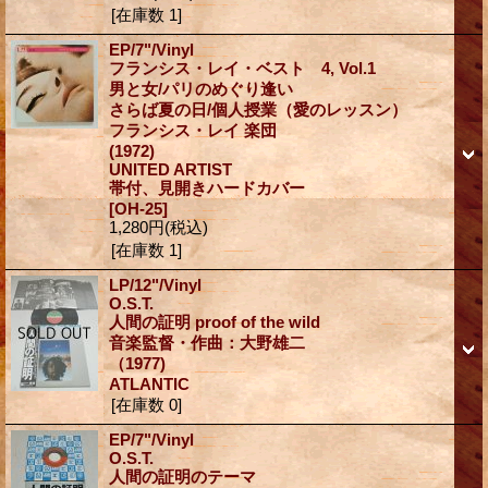
[在庫数 1]
EP/7"/Vinyl
フランシス・レイ・ベスト 4, Vol.1
男と女/パリのめぐり逢い
さらば夏の日/個人授業（愛のレッスン）
フランシス・レイ 楽団
(1972)
UNITED ARTIST
帯付、見開きハードカバー
[OH-25]
1,280円
(税込)
[在庫数 1]
LP/12"/Vinyl
O.S.T.
人間の証明 proof of the wild
音楽監督・作曲：大野雄二
（1977)
ATLANTIC
[在庫数 0]
EP/7"/Vinyl
O.S.T.
人間の証明のテーマ