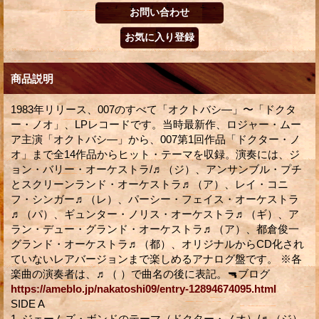
商品説明
1983年リリース、007のすべて「オクトバシ―」〜「ドクタ
ー・ノオ」、LPレコードです。当時最新作、ロジャー・ムー
ア主演「オクトバシ―」から、007第1回作品「ドクター・ノ
オ」まで全14作品からヒット・テーマを収録。演奏には、ジ
ョン・バリー・オーケストラ/♬（ジ）、アンサンブル・プチ
とスクリーンランド・オーケストラ♬（ア）、レイ・コニ
フ・シンガー♬（レ）、パーシー・フェイス・オーケストラ
♬（パ）、ギュンター・ノリス・オーケストラ♬（ギ）、ア
ラン・デュー・グランド・オーケストラ♬（ア）、都倉俊一
グランド・オーケストラ♬（都）、オリジナルからCD化され
ていないレアバージョンまで楽しめるアナログ盤です。 ※各
楽曲の演奏者は、♬（ ）で曲名の後に表記。🔫ブログ
https://ameblo.jp/nakatoshi09/entry-12894674095.html
SIDE A
1. ジェームズ・ボンドのテーマ（ドクター・ノオ）/♬（ジ）