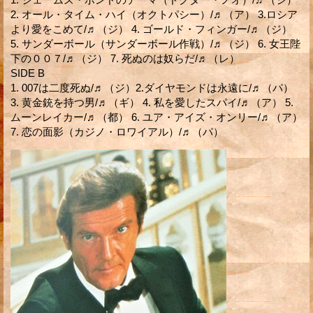
2. オール・タイム・ハイ（オクトパシー）/♬（ア） 3.ロシア
より愛をこめて/♬（ジ） 4. ゴールド・フィンガー/♬（ジ）
5. サンダーボール（サンダーボール作戦）/♬（ジ） 6. 女王陛
下の００７/♬（ジ） 7. 死ぬのは奴らだ/♬（レ）
SIDE B
1. 007は二度死ぬ/♬（ジ）2.ダイヤモンドは永遠に/♬（パ）
3. 黄金銃を持つ男/♬（ギ） 4. 私を愛したスパイ/♬（ア） 5.
ムーンレイカー/♬（都） 6. ユア・アイズ・オンリー/♬（ア）
7. 恋の面影（カジノ・ロワイアル）/♬（パ）