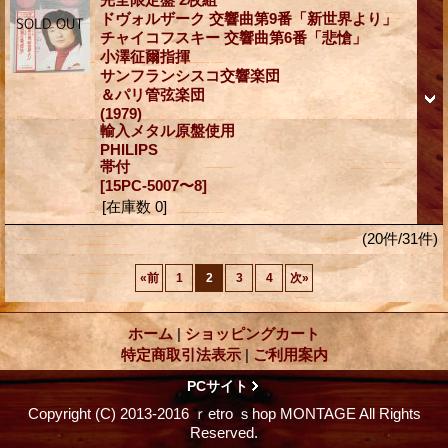
ドヴォルザーク 交響曲第9番「新世界より」
チャイコフスキー 交響曲第6番「悲愴」
小澤征爾指揮
サンフランシスコ交響楽団
＆パリ管弦楽団
(1979)
輸入メタル原盤使用
PHILIPS
帯付
[15PC-5007〜8]
[在庫数 0]
(20件/31件)
«
前
1
2
3
4
次
»
ホーム
|
ショッピングカート
特定商取引法表示
|
ご利用案内
PCサイト
Copyright (C) 2013-2016 ｒetro ｓhop MONTAGE All Rights
Reserved.