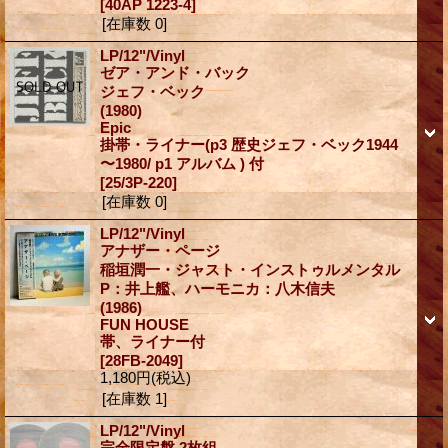
[40AP 1223-4]
[在庫数 0]
LP/12"/Vinyl
ゼア・アンド・バック
ジェフ・ベック
(1980)
Epic
掛帯・ライナー(p3 歴史ジェフ・ベック1944
〜1980/ p1 アルバム ) 付
[25/3P-220]
[在庫数 0]
LP/12"/Vinyl
アナザー・ページ
稲垣潤一・ジャスト・インストゥルメンタル
P：井上艦、ハーモニカ：八木信夫
(1986)
FUN HOUSE
帯、ライナー付
[28FB-2049]
1,180円
(税込)
[在庫数 1]
LP/12"/Vinyl
完全限定盤 2枚組