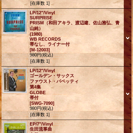
[在庫数 1]
LP/12"/Vinyl
SURPRISE
PRISM（和田アキラ、渡辺建、佐山雅弘、青
山純）
(1980)
WB RECORDS
帯なし、ライナー付
[M-12003]
980円
(税込)
[在庫数 1]
LP/12"/Vinyl
ゴールデン・サックス
ファウスト・パペッティ
第4集
GLOBE
帯付
[SWG-7090]
980円
(税込)
[在庫数 1]
EP/7"/Vinyl
生田流箏曲