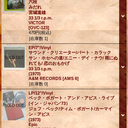
六段
みだれ
宮城道雄
33 1/3 r.p.m.
VICTOR
[OVC-123]
470円
(税込)
[在庫数 1]
EP/7"/Vinyl
サウンド・クリエーター/バート・カラック
サン・ホセへの道/エニー・デイ・ナウ/ 雨にぬ
れても/ 恋のおもかげ
33 1/3 r.p.m.
(1970)
A&M RECORDS
[AMS 6]
[在庫数 0]
LP/12"/Vinyl
ベック・ボガート・アンド・アピス・ライブ
(イン・ジャパン'73）
ジェフ・ベック/ティム・ボガート/カーマイ
ン・アピス
(1973)
Epic