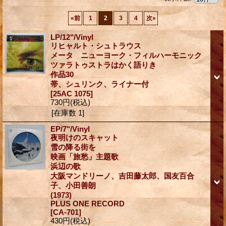
«
前
1
2
3
4
次
»
LP/12"/Vinyl
リヒャルト・シュトラウス
メータ ニューヨーク・フィルハーモニック
ツァラトゥストラはかく語りき
作品30
帯、シュリンク、ライナー付
[25AC 1075]
730円
(税込)
[在庫数 1]
EP/7"/Vinyl
夜明けのスキャット
雪の降る街を
映画「旅愁」主題歌
浜辺の歌
大阪マンドリーノ、吉田藤太郎、国友百合
子、小田善朗
(1973)
PLUS ONE RECORD
[CA-701]
430円
(税込)