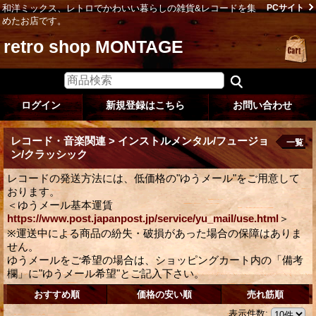
和洋ミックス、レトロでかわいい暮らしの雑貨&レコードを集
PCサイト
めたお店です。
retro shop MONTAGE
ログイン
新規登録はこちら
お問い合わせ
レコード・音楽関連 > インストルメンタル/フュージョ
一覧
ン/クラッシック
レコードの発送方法には、低価格の"ゆうメール"をご用意して
おります。
＜ゆうメール基本運賃
https://www.post.japanpost.jp/service/yu_mail/use.html
＞
※運送中による商品の紛失・破損があった場合の保障はありま
せん。
ゆうメールをご希望の場合は、ショッピングカート内の「備考
欄」に"ゆうメール希望"とご記入下さい。
おすすめ順
価格の安い順
売れ筋順
表示件数
: