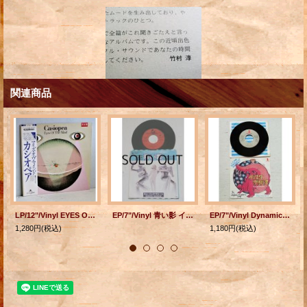
関連商品
LP/12"/Vinyl EYES OF THE MIND カシオペア (1981) Alfa 帯、ライナー付
EP/7"/Vinyl 青い影 イッツ・オール・ロング ミューニック・マシーン (ジョルジオ・モロダー＆ピート・ベロッテ) (1978)
EP/7"/Vinyl Dynamic Dinosaur ディスコザウルス Fossil Eyes 化石の愛 The Original Eastern Gang オリジナル・イースタン・ギャング 林哲司 イラスト：江守 藹 invitation
1,280円
(税込)
1,180円
(税込)