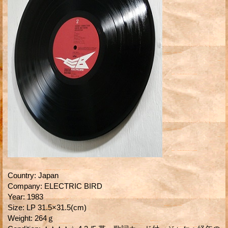
Country
:
Japan
Company
:
ELECTRIC BIRD
Year
:
1983
Size
:
LP 31.5×31.5(cm)
Weight
:
264ｇ