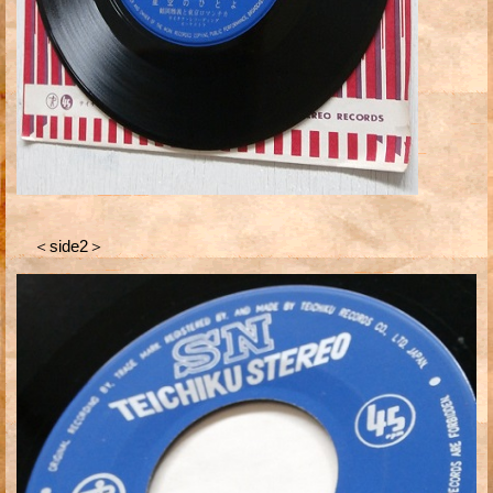
＜side2＞