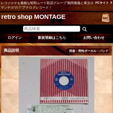
レコジャケも素敵な昭和ムード歌謡グループ”鶴岡雅義と東京ロ
PCサイト
マンチカ”の７”アナログレコード！
retro shop MONTAGE
ログイン
新規登録はこちら
お問い合わせ
商品説明
邦楽：男性ボーカル・バンド