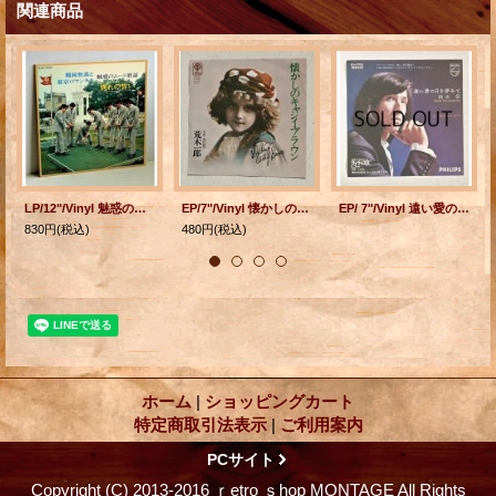
関連商品
LP/12"/Vinyl 魅惑のムード歌謡 別れの誓い 鶴岡雅義と東京ロマンチカ なかにし礼 他 (1970) TEICHIKU RECORDS ‎帯なし、見開きカラーピンナップ、歌詞カード付 ‎
EP/7"/Vinyl 懐かしのキャシィ・ブラウン/別れ模様 荒木一郎 （1976) ＴＲＩＯ RECORDS
EP/ 7"/Vinyl 遠い愛の日を夢みて /僕のエルビラ 岡本信 (1972) PHILIPS
830円
(税込)
480円
(税込)
ホーム
|
ショッピングカート
特定商取引法表示
|
ご利用案内
PCサイト
Copyright (C) 2013-2016 ｒetro ｓhop MONTAGE All Rights