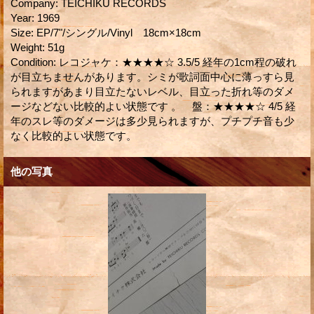
Company
:
TEICHIKU RECORDS
Year
:
1969
Size
:
EP/7"/シングル/Vinyl 18cm×18cm
Weight
:
51g
Condition
:
レコジャケ：★★★★☆ 3.5/5 経年の1cm程の破れ
が目立ちませんがあります。シミが歌詞面中心に薄っすら見
られますがあまり目立たないレベル、目立った折れ等のダメ
ージなどない比較的よい状態です 。 盤：★★★★☆ 4/5 経
年のスレ等のダメージは多少見られますが、プチプチ音も少
なく比較的よい状態です。
他の写真