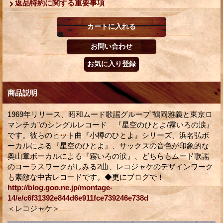
返品特約に関する重要事項
商品説明
1969年リリース、昭和ムード歌謡グループ”鶴岡雅義と東京ロ
マンチカ”のシングルレコード 『星空のひとよ/霧いろの涙』
です。彼らのヒット曲『小樽のひとよ』シリーズ、浜名弘ボ
ーカルによる『星空のひとよ』、サックスの音色が印象的な
奥山章ボーカルによる『霧いろの涙』、どちらもムード歌謡
のコーラスワークがしみる2曲、レコジャケのデザインワーク
も素敵な中古レコードです。◆更にブログで！
http://blog.goo.ne.jp/montage-
14/e/c6f31392e844d6e911fce739246e738d
＜レコジャケ＞