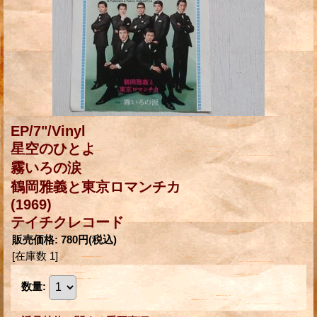
EP/7"/Vinyl
星空のひとよ
霧いろの涙
鶴岡雅義と東京ロマンチカ
(1969)
テイチクレコード
販売価格
:
780円
(税込)
[在庫数 1]
数量
: