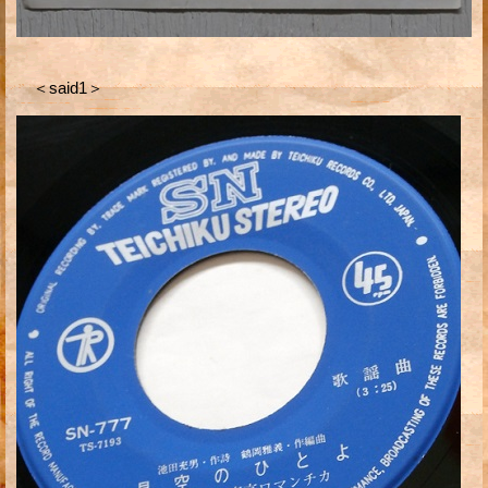
＜said1＞