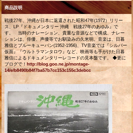
商品説明
戦後27年、沖縄が日本に返還された昭和47年(1972）リリー
ス、LP『ドキュメンタリー 沖縄 戦後27年のあゆみ』で
す。 当時のナレーション、貴重な音源などで構成、ナレー
ションは、俳優、声優等でお馴染みの久米明。音楽は、日暮
雅信とブルーキューバン(1952-1956)、TV音楽では『シルバー
仮面』『ウルトラマンタロウ』など、映画等も手がけた日暮
雅信によるドキュメンタリーレコードの見本盤です。 ◆更に
ブログで！
http://blog.goo.ne.jp/montage-
14/e/b8490b84f7ba57b7cc153c155c3debcc