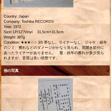
Country
:
Japan
Company
:
Toshiba RECORDS
Year
:
1972
Size
:
LP/12"/Vinyl 31.5cm×31.5cm
Weight
:
387g
Condition
:
★★★☆☆ 3/5 帯なし。ライナーなし。ジャケ：経年
のシミ、擦れなどのダメージがかなり見られ、見開き部分に
あったライナーがありません。 盤：経年の擦れが多少見ら
れますが、音質は良い状態です。
他の写真