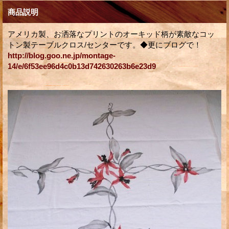
商品説明
アメリカ製、お洒落なプリントのオーキッド柄が素敵なコッ
トン製テーブルクロス/センターです。◆更にブログで！
http://blog.goo.ne.jp/montage-
14/e/6f53ee96d4c0b13d742630263b6e23d9