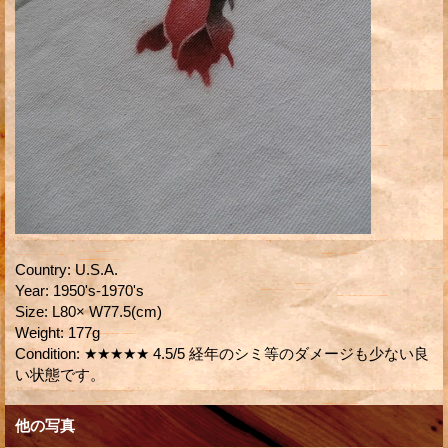
Country
:
U.S.A.
Year
:
1950's-1970's
Size
:
L80× W77.5(cm)
Weight
:
177g
Condition
:
★★★★★ 4.5/5 経年のシミ等のダメージも少ない良
い状態です。
他の写真