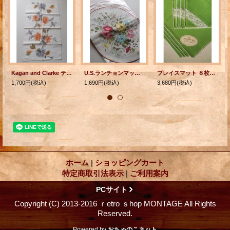
Kagan and Clarke テーブルランナー/テーブルセンター/テーブルマット/キッチンタオル リネン size: 38×68(cm)
U.S.ランチョンマット 布製 フラワープリント ゴールドステッチ 各1枚
プレイスマット ８枚セット（プレイスマット４枚/ナプキン４枚) U.S.A.
1,700円
(税込)
1,690円
(税込)
3,680円
(税込)
ホーム
|
ショッピングカート
特定商取引法表示
|
ご利用案内
PCサイト
Copyright (C) 2013-2016 ｒetro ｓhop MONTAGE All Rights
Reserved.
Powered by
おちゃのこネット