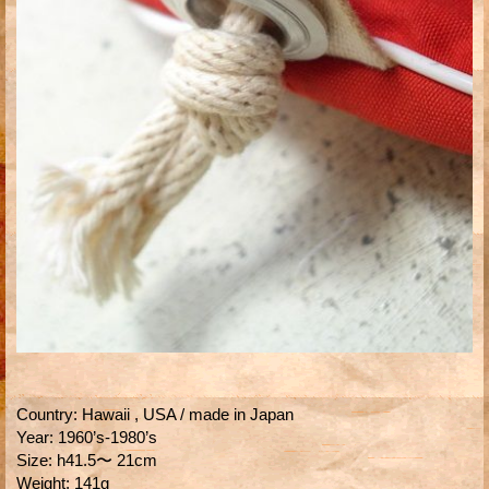
Country
:
Hawaii , USA / made in Japan
Year
:
1960’s-1980’s
Size
:
h41.5〜 21cm
Weight
:
141g