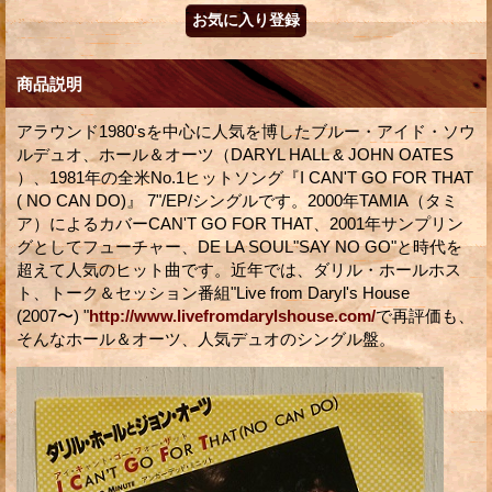
商品説明
アラウンド1980'sを中心に人気を博したブルー・アイド・ソウ
ルデュオ、ホール＆オーツ（DARYL HALL & JOHN OATES
）、1981年の全米No.1ヒットソング『I CAN'T GO FOR THAT
( NO CAN DO)』 7"/EP/シングルです。2000年TAMIA（タミ
ア）によるカバーCAN'T GO FOR THAT、2001年サンプリン
グとしてフューチャー、DE LA SOUL"SAY NO GO"と時代を
超えて人気のヒット曲です。近年では、ダリル・ホールホス
ト、トーク＆セッション番組"Live from Daryl's House
(2007〜) "
http://www.livefromdarylshouse.com/
で再評価も、
そんなホール＆オーツ、人気デュオのシングル盤。