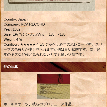
Country
:
Japan
Company
:
RCA RECORD
Year
:
1982
Size
:
EP/7"/シングル/Vinyl 18cm×18cm
Weight
:
47g
Condition
:
★★★★★ 4.5/5 ジャケ：経年のれレコード型、スリ
ーブの色移りが少し見られますが他は良い状態です。盤：経
年のキズなど殆ど見られないとても良い状態です。
他の写真
ホール＆オーツ、彼らのプロデュース作品。