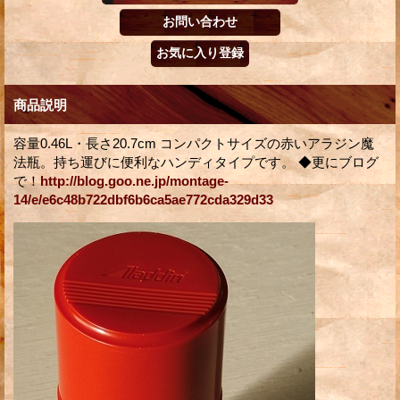
商品説明
容量0.46L・長さ20.7cm コンパクトサイズの赤いアラジン魔
法瓶。持ち運びに便利なハンディタイプです。 ◆更にブログ
で！
http://blog.goo.ne.jp/montage-
14/e/e6c48b722dbf6b6ca5ae772cda329d33