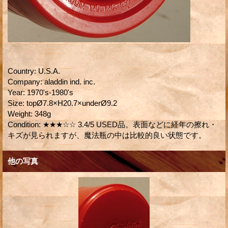
Country
:
U.S.A.
Company
:
aladdin ind. inc.
Year
:
1970's-1980's
Size
:
topØ7.8×H20.7×underØ9.2
Weight
:
348g
Condition
:
★★★☆☆ 3.4/5 USED品。表面などに経年の擦れ・
キズが見られますが、魔法瓶の中は比較的良い状態です。
他の写真