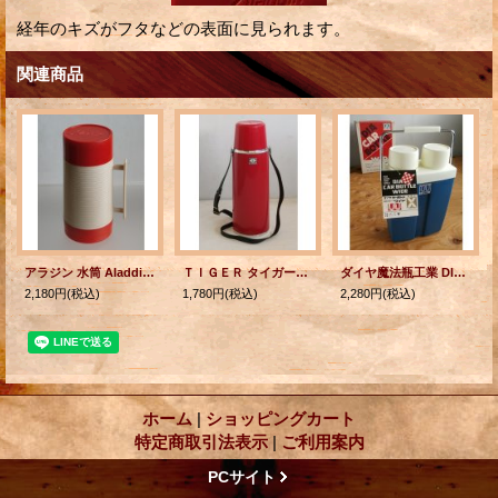
経年のキズがフタなどの表面に見られます。
関連商品
アラジン 水筒 Aladdin's HY-LO 10oz thermos bottle
ＴＩＧＥＲ タイガー魔法瓶 保温水筒ピックボトル”ハンディー” color: 赤 容量:0.92L ベルト付
ダイヤ魔法瓶工業 DIA CAR BOTTLE WIDE ダイヤ カーボトル ワイド SW-112 1.1L
2,180円
(税込)
1,780円
(税込)
2,280円
(税込)
ホーム
|
ショッピングカート
特定商取引法表示
|
ご利用案内
PCサイト