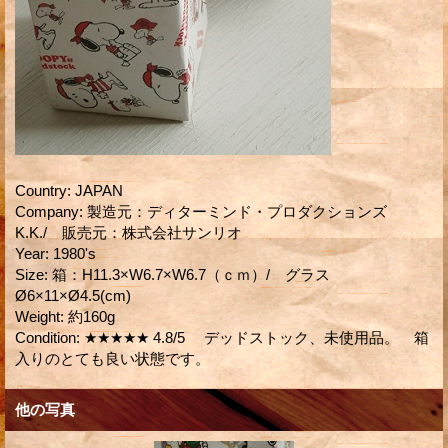
Country
:
JAPAN
Company
:
製造元：ディターミンド・プロダクションズ
K.K./ 販売元：株式会社サンリオ
Year
:
1980's
Size
:
箱：H11.3×W6.7×W6.7（ｃｍ）/ グラス
Ø6×11×Ø4.5(cm)
Weight
:
約160g
Condition
:
★★★★★ 4.8/5 デッドストック、未使用品。 箱
入りのとても良い状態です。
他の写真