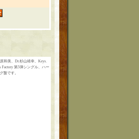
藤原和美、Dr.杉山靖幸、Keys.
ctory 第5弾シングル、ハー
ナログ盤です。