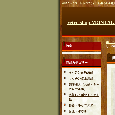
和洋ミックス、レトロでかわいい暮らしの雑
retro shop MONTA
ホーム
特集
り C
商品カテゴリー
キッチン台所用品
キッチン卓上用品
調理器具（お鍋・キャ
セロールetc)
水差し・ポット・ケト
ル
容器・キャニスター
お皿・ボウル