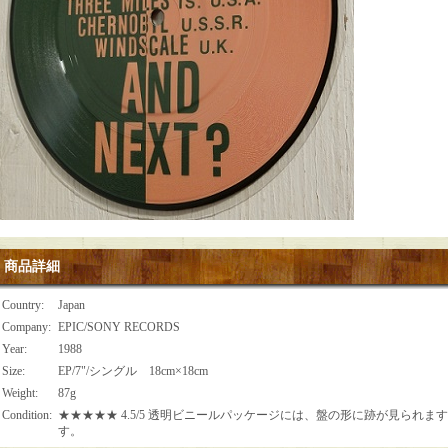
商品詳細
Country
:
Japan
Company
:
EPIC/SONY RECORDS
Year
:
1988
Size
:
EP/7"/シングル 18cm×18cm
Weight
:
87g
Condition
:
★★★★★ 4.5/5 透明ビニールパッケージには、盤の形に跡が見られ
す。