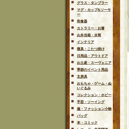
グラス・タンブラー
マグ・カップ&ソーサ
ー
和食器
カトラリー・お箸
お弁当箱・水筒
インテリア
寝具・こたつ掛け
日用品・アウトドア
お土産・スーヴェニア
季節のイベント用品
文房具
おもちゃ・ゲーム・ぬ
いぐるみ
コレクション・ホビー
手芸・ソーイング
服・ファッション小物
バッグ
本・コミック