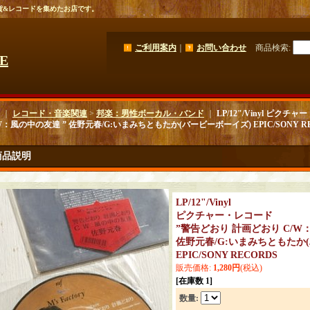
貨&レコードを集めたお店です。
ご利用案内
｜
お問い合わせ
商品検索
:
GE
｜
レコード・音楽関連
>
邦楽：男性ボーカル・バンド
｜
LP/12"/Vinyl ピ
/W：風の中の友達 ” 佐野元春/G:いまみちともたか(バービーボーイズ) EPIC/SONY R
商品説明
LP/12"/Vinyl
ピクチャー・レコード
”警告どおり 計画どおり C/W
佐野元春/G:いまみちともたか
EPIC/SONY RECORDS
販売価格
:
1,280円
(税込)
[在庫数 1]
数量
: