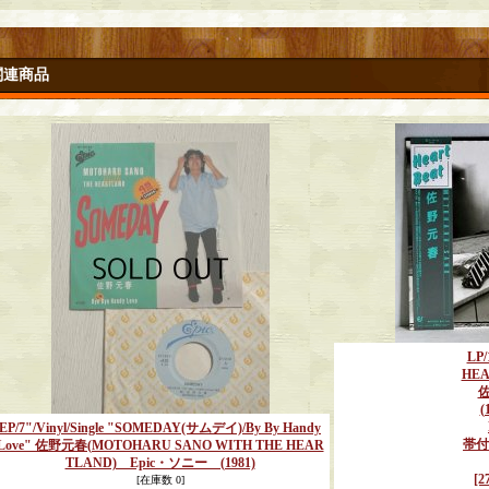
関連商品
LP/
HEA
(
EP/7"/Vinyl/Single "SOMEDAY(サムデイ)/By By Handy
帯付
Love" 佐野元春(MOTOHARU SANO WITH THE HEAR
TLAND) Epic・ソニー (1981)
[2
[在庫数 0]