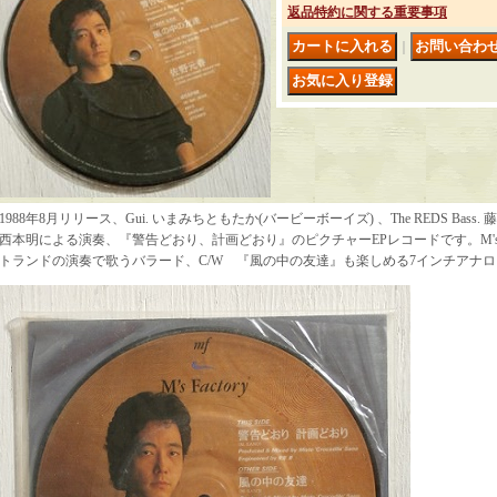
返品特約に関する重要事項
｜
1988年8月リリース、Gui. いまみちともたか(バービーボーイズ) 、The REDS Bass. 
西本明による演奏、『警告どおり、計画どおり』のピクチャーEPレコードです。M's Fa
トランドの演奏で歌うバラード、C/W 『風の中の友達』も楽しめる7インチア