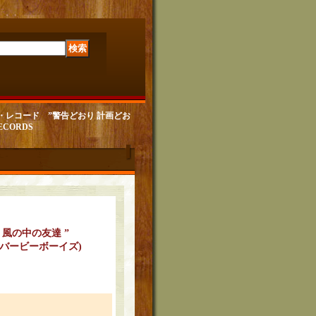
クチャー・レコード ”警告どおり 計画どお
ECORDS
：風の中の友達 ”
(バービーボーイズ)