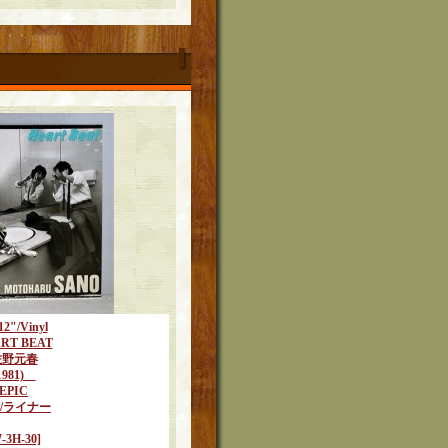
12"/Vinyl
RT BEAT
佐野元春
1981)
EPIC
/ライナー
7-3H-30]