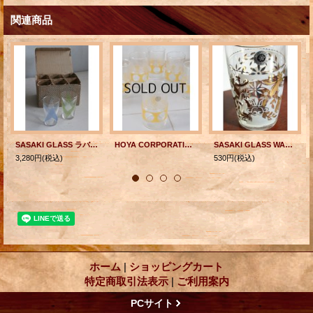
関連商品
SASAKI GLASS ラバーコーティンググラス 幾何学模様 /ゴールドリム 箱入り6pcグラスセット color: 青/緑
HOYA CORPORATION サークルパターン(黄） プリントグラス 各1個
SASAKI GLASS WARE ゴールド＆ホワイト フラワーモチーフ プリントグラス 各1個
3,280円
(税込)
530円
(税込)
ホーム
|
ショッピングカート
特定商取引法表示
|
ご利用案内
PCサイト