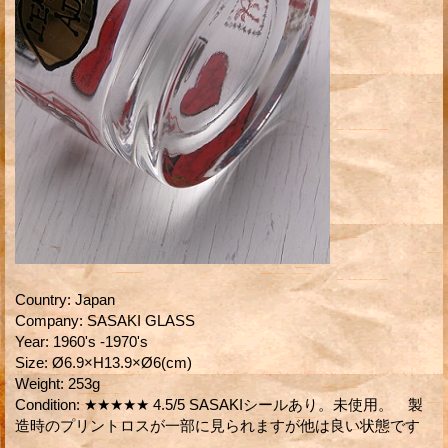
Country
:
Japan
Company
:
SASAKI GLASS
Year
:
1960's -1970's
Size
:
Ø6.9×H13.9×Ø6(cm)
Weight
:
253g
Condition
:
★★★★★ 4.5/5 SASAKIシールあり。未使用。 製
造時のプリントロスが一部に見られますが他は良い状態です