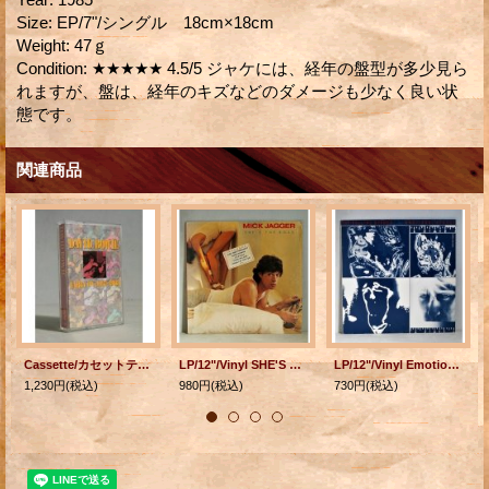
Size
:
EP/7"/シングル 18cm×18cm
Weight
:
47ｇ
Condition
:
★★★★★ 4.5/5 ジャケには、経年の盤型が多少見ら
れますが、盤は、経年のキズなどのダメージも少なく良い状
態です。
関連商品
Cassette/カセットテープ U.S.A. DAVID BOWIE Early On (1964-1966) デヴィッド・ボウイ (1991) RHINO
LP/12"/Vinyl SHE'S THE BOSS MICK JAGGER (1985) COLOMBIA ‎ステッカー・オン・カバー/シュリンク/オリジナルスリーブ ‎
LP/12"/Vinyl Emotional Rescue = エモーショナル・レスキュー ザ・ローリング・ストーンズ (1980) 東芝EMI ‎帯なし/ライナー ‎
1,230円
(税込)
980円
(税込)
730円
(税込)