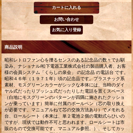
商品説明
昭和レトロファン心を擽るセンスのある記念品の数々でお馴
染み、ナショナル/松下電器工業株式会社の製品購入者、お客
様の会員システム「くらしの泉会」 の記念品 の電話台 です。
昭和４６年（１９７１年）頃の記念品です。プラスチック系
素材、モスグリーンカラーがシックな本体には、当時のダイ
ヤル式だったりプッシュ式だったりした電話を置くスペース
（白地にモスグリーンのパターンが四隅に施されたクッショ
ンが乗っています）簡単に付属のボールペン（芯の取り換え
が必要です、マニュアルねて芯の交換方法あり）でメモれる
台、ロールシート（本来は、単２電池２個の電動式らひいの
ですが、現状では動作不可と思われます。ロールシートは市
販のもので交換可能です。マニュアル参照。）、そしてカッ