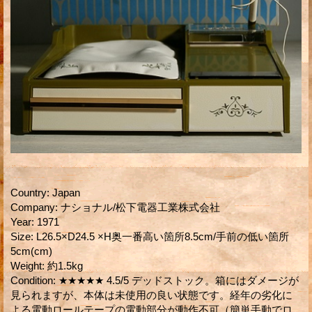
Country
:
Japan
Company
:
ナショナル/松下電器工業株式会社
Year
:
1971
Size
:
L26.5×D24.5 ×H奥一番高い箇所8.5cm/手前の低い箇所
5cm(cm)
Weight
:
約1.5kg
Condition
:
★★★★★ 4.5/5 デッドストック。箱にはダメージが
見られますが、本体は未使用の良い状態です。経年の劣化に
よる電動ロールテープの電動部分が動作不可（簡単手動でロ