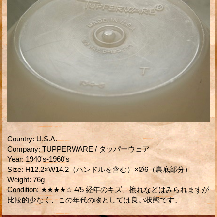
Country
:
U.S.A.
Company
:
TUPPERWARE / タッパーウェア
Year
:
1940's-1960's
Size
:
H12.2×W14.2（ハンドルを含む）×Ø6（裏底部分）
Weight
:
76g
Condition
:
★★★★☆ 4/5 経年のキズ、擦れなどはみられますが
比較的少なく、この年代の物としては良い状態です。