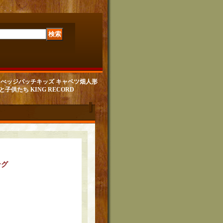
yl キャべッジパッチキッズ キャベツ畑人形
子供たち KING RECORD
ング