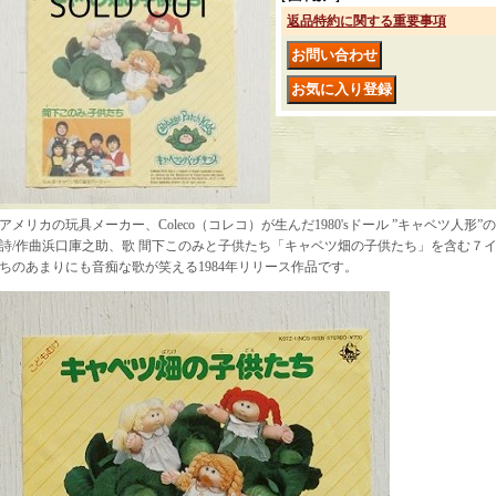
返品特約に関する重要事項
アメリカの玩具メーカー、Coleco（コレコ）が生んだ1980'sドール ”キャベツ人
詩/作曲浜口庫之助、歌 間下このみと子供たち「キャベツ畑の子供たち」を含む７
ちのあまりにも音痴な歌が笑える1984年リリース作品です。