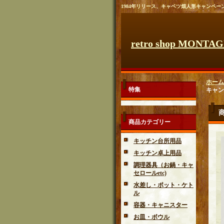
1984年リリース、キャベツ畑人形キャンペ
retro shop MONTA
ホーム
特集
キャン
商品カテゴリー
キッチン台所用品
キッチン卓上用品
調理器具（お鍋・キャ
セロールetc)
水差し・ポット・ケト
ル
容器・キャニスター
お皿・ボウル