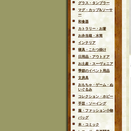
グラス・タンブラー
マグ・カップ&ソーサ
ー
和食器
カトラリー・お箸
お弁当箱・水筒
インテリア
寝具・こたつ掛け
日用品・アウトドア
お土産・スーヴェニア
季節のイベント用品
文房具
おもちゃ・ゲーム・ぬ
いぐるみ
コレクション・ホビー
手芸・ソーイング
服・ファッション小物
バッグ
本・コミック