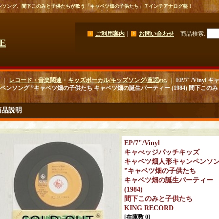
ーンソング、間下このみと子供たちが歌う「キャベツ畑の子供たち」７インチアナログ盤！
ご利用案内
｜
お問い合わせ
商品検索
:
GE
｜
レコード・音楽関連
>
キッズボーカル/キッズソング/童謡etc.
｜
EP/7"/Vin
ペンソング ”キャベツ畑の子供たち キャベツ畑の誕生パーティー (1984) 間下このみと
商品説明
EP/7"/Vinyl
キャべッジパッチキッズ
キャベツ畑人形キャンペンソ
”キャベツ畑の子供たち
キャベツ畑の誕生パーティー
(1984)
間下このみと子供たち
KING RECORD
[在庫数 0]