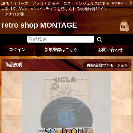
1978年リリース、アメリカ西海岸、ロス・アンジェルスにある
PCサイト
大学 ”UCLA”のキャンパスライフを感じられる現地録音12イン
チアナログ盤！
retro shop MONTAGE
ログイン
新規登録はこちら
お問い合わせ
商品説明
付録/企画/プロモーション