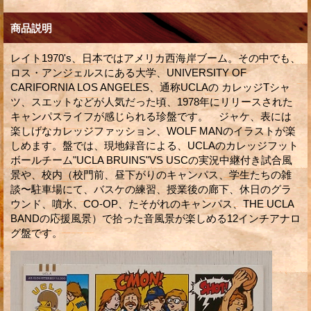
商品説明
レイト1970's、日本ではアメリカ西海岸ブーム。その中でも、
ロス・アンジェルスにある大学、UNIVERSITY OF
CARIFORNIA LOS ANGELES、通称UCLAの カレッジTシャ
ツ、スエットなどが人気だった頃、1978年にリリースされた
キャンパスライフが感じられる珍盤です。 ジャケ、表には
楽しげなカレッジファッション、WOLF MANのイラストが楽
しめます。盤では、現地録音による、UCLAのカレッジフット
ボールチーム"UCLA BRUINS"VS USCの実況中継付き試合風
景や、校内（校門前、昼下がりのキャンパス、学生たちの雑
談〜駐車場にて、バスケの練習、授業後の廊下、休日のグラ
ウンド、噴水、CO-OP、たそがれのキャンパス、THE UCLA
BANDの応援風景）で拾った音風景が楽しめる12インチアナロ
グ盤です。