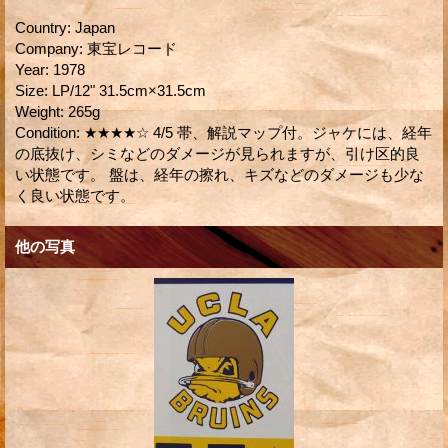
Country
:
Japan
Company
:
東宝レコード
Year
:
1978
Size
:
LP/12" 31.5cm×31.5cm
Weight
:
265g
Condition
:
★★★★☆ 4/5 帯、解説マップ付。ジャケには、経年
の底抜け、シミなどのダメージが見られますが、引け区的良
い状態です。 盤は、経年の擦れ、キズなどのダメージも少な
く良い状態です。
他の写真