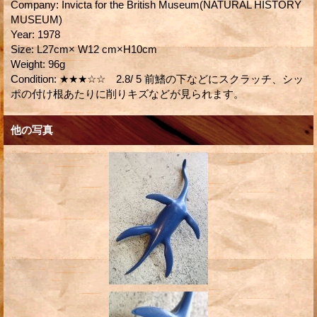
Company
:
Invicta for the British Museum(NATURAL HISTORY
MUSEUM)
Year
:
1978
Size
:
L27cm× W12 cm×H10cm
Weight
:
96g
Condition
:
★★★☆☆ 2.8/ 5 前鰭の下などにスクラッチ、シッ
ポの付け根あたりに削りキズなどが見られます。
他の写真