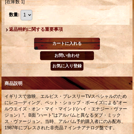
[在庫数 1]
数量
:
返品特約に関する重要事項
商品説明
イギリスで放映、エルビス・プレスリーTVスペシャルのため
にレコ―ディング、ペット・ショップ・ボーイズによる”オー
ルウエイズ・オン・マイ・マインド(ハイ・エナジー・ヴァー
ジョン）”。B面 ”ハート”はアルバムと異なるダブ・ミック
ス・ヴァージョン。当時、アルバム予約購入者にのみ配布、
1987年にプレスされた非売品７インチアナログ盤です。