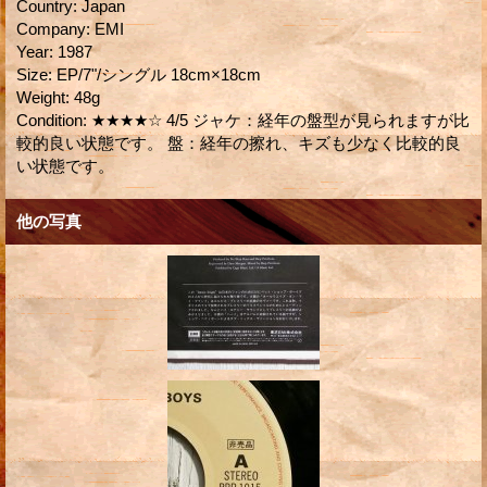
Country
:
Japan
Company
:
EMI
Year
:
1987
Size
:
EP/7"/シングル 18cm×18cm
Weight
:
48g
Condition
:
★★★★☆ 4/5 ジャケ：経年の盤型が見られますが比
較的良い状態です。 盤：経年の擦れ、キズも少なく比較的良
い状態です。
他の写真