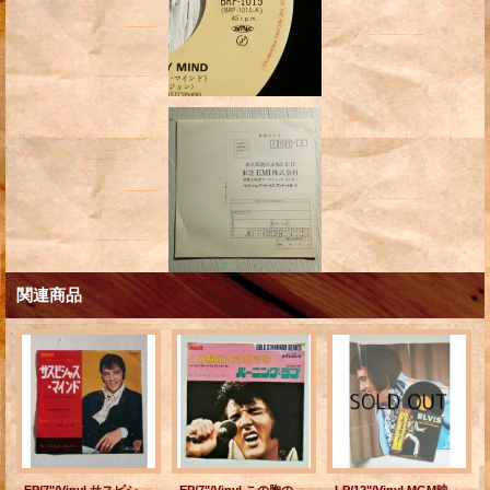
関連商品
EP/7"/Vinyl サスピシャス・マインド ユール・シンク・オブ・ミー エルヴィス・プレスリー (1969) RCA
EP/7"/Vinyl この胸のときめきを/ バーニング・ラブ エルヴィス・プレスリー (1973) RCA
LP/12"/Vinyl MGM映画 エルヴィス・オン・ツアー 主題歌集 ELVIS AS RECORDED AT madison square garden (1972) RCA 帯、ライナーノーツ（見開きジャケ付属）、B1サイズポスター付