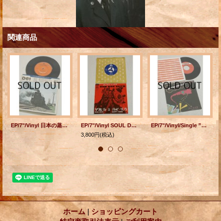
関連商品
EP/7"/Vinyl 日本の蒸気機関車（形式別）シリーズ D 61 A: 1 留萌本線＝ 補機付石炭専用列車発車(深川駅) 2 留萌本線＝補機付貨物列車並走(北一己ー 秩父別) 3 留萌本線＝補機付石炭専用列車通過(恵比島ー峠下) B: 1 深川機関区＝貨物列車到着、単機入庫 2 留萌本線= 貨物列車発車(峠下駅付近) 33 1/3 COLUMBIA
EP/7"/Vinyl SOUL DEEP ソウル・ディープ HAPPY SONG ハッピー・ソング ボックス・トップス (1969) BELL RECORDS
EP/7"/Vinyl/Single ”恋のブギ・ウギ・トレイン/ 愛・イッツ・マイ・ライフ ” 吉田美奈子・作詩/山下達郎・作・編曲 歌：アン・ルイス (1979) Victor
3,800円
(税込)
ホーム
|
ショッピングカート