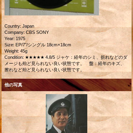
Country
:
Japan
Company
:
CBS SONY
Year
:
1975
Size
:
EP/7"/シングル 18cm×18cm
Weight
:
45g
Condition
:
★★★★★ 4.8/5 ジャケ：経年のシミ、折れなどのダ
メージも殆ど見られない良い状態です。 盤：経年のキズ、
擦れなど殆ど見られない良い状態です。
他の写真