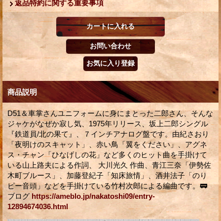
返品特約に関する重要事項
商品説明
D51＆車掌さんユニフォームに身にまとった二郎さん、そんな
ジャケがなぜか寂し気、1975年リリース、坂上二郎シングル
『鉄道員/北の果て』、７インチアナログ盤です。由紀さおり
「夜明けのスキャット」、赤い鳥「翼をください」、アグネ
ス・チャン「ひなげしの花」など多くのヒット曲を手掛けて
いる山上路夫による作詞、 大川光久 作曲、青江三奈「伊勢佐
木町ブルース」、加藤登紀子「知床旅情」、酒井法子「のり
ピー音頭」などを手掛けている竹村次郎による編曲です。🚃
ブログ
https://ameblo.jp/nakatoshi09/entry-
12894674036.html