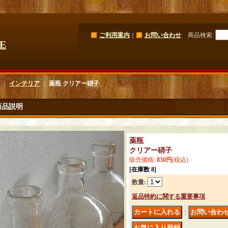
ご利用案内
｜
お問い合わせ
商品検索
:
GE
｜
インテリア
｜
薬瓶 クリアー硝子
商品説明
薬瓶
クリアー硝子
販売価格
:
830円
(税込)
[在庫数 8]
数量
:
返品特約に関する重要事項
｜