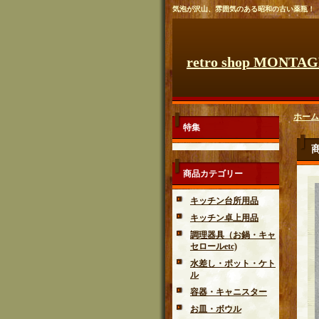
気泡が沢山、雰囲気のある昭和の古い薬瓶！
retro shop MONTA
ホーム
特集
商品カテゴリー
キッチン台所用品
キッチン卓上用品
調理器具（お鍋・キャ
セロールetc)
水差し・ポット・ケト
ル
容器・キャニスター
お皿・ボウル