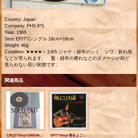
Country
:
Japan
Company
:
PHILIPS
Year
:
1969
Size
:
EP/7"/シングル 18cm×18cm
Weight
:
46g
Condition
:
★★★★☆ 3.8/5 ジャケ：経年のシミ、シワ、折れ痕
などが見られます。 盤：経年の擦れなどのダメージが殆ど
見られない良い状態です。
関連商品
LP/12"/Vinyl ORIGINAL MOTION PICTURE SOUNDTRACK Nashville（映画「ナッシュビル」） ABC Reecords
EP/7"/Vinyl 雨をよごしたのは誰 バーミンガムの日曜日 ジョーン・バエズ (1967) VANGUARD