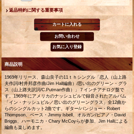
返品特約に関する重要事項
商品説明
1969年リリース、森山良子の11ｔｈシングル「恋人（山上路
夫作詞/村井邦彦作曲/Jim Hall編曲）/思い出のグリーン・グラ
ス（山上路夫訳詞/C.Putman作曲）」７インチアナログ盤で
す。1969年にアメリカのナッシュビルで録音されたアルバム
「イン・ナッシュビル／思い出のグリーングラス」全12曲か
らのシングルカット2曲です。ギター/バンジョー・Robert
Thompson、ベース・Jimmy Isbell、オルガン/ピアノ・David
Briggs、ハーモニカ・Chary McCoyらが参加、Jim Hallによる
編曲も楽しめます。