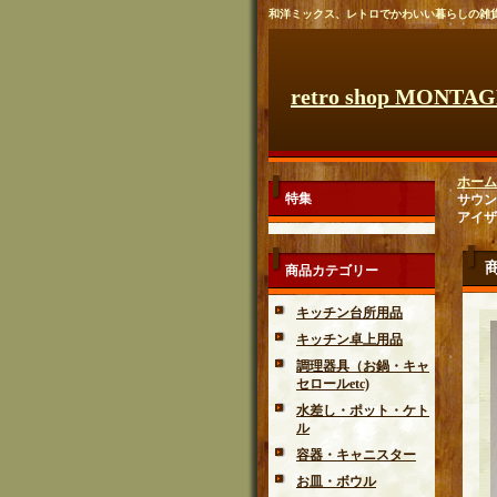
和洋ミックス、レトロでかわいい暮らしの雑
retro shop MONTA
ホーム
特集
サウン
アイザッ
商品カテゴリー
キッチン台所用品
キッチン卓上用品
調理器具（お鍋・キャ
セロールetc)
水差し・ポット・ケト
ル
容器・キャニスター
お皿・ボウル