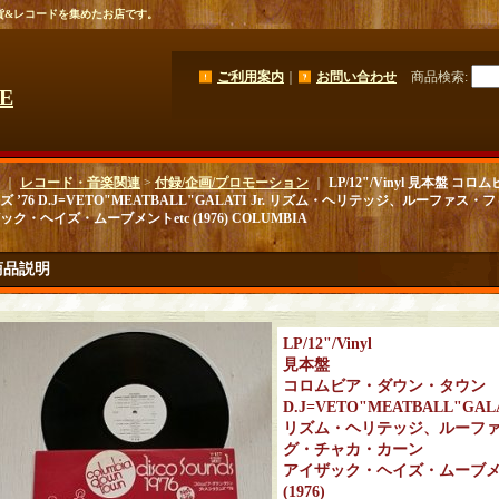
貨&レコードを集めたお店です。
ご利用案内
｜
お問い合わせ
商品検索
:
GE
｜
レコード・音楽関連
>
付録/企画/プロモーション
｜
LP/12"/Vinyl 見本盤
ズ ’76 D.J=VETO"MEATBALL"GALATI Jr. リズム・ヘリテッジ、ルーフ
ク・ヘイズ・ムーブメントetc (1976) COLUMBIA
商品説明
LP/12"/Vinyl
見本盤
コロムビア・ダウン・タウン デ
D.J=VETO"MEATBALL"GALAT
リズム・ヘリテッジ、ルーフ
グ・チャカ・カーン
アイザック・ヘイズ・ムーブメン
(1976)