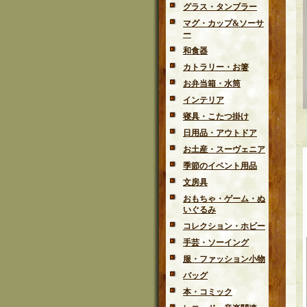
グラス・タンブラー
マグ・カップ&ソーサ
ー
和食器
カトラリー・お箸
お弁当箱・水筒
インテリア
寝具・こたつ掛け
日用品・アウトドア
お土産・スーヴェニア
季節のイベント用品
文房具
おもちゃ・ゲーム・ぬ
いぐるみ
コレクション・ホビー
手芸・ソーイング
服・ファッション小物
バッグ
本・コミック