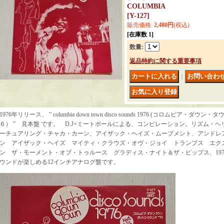
COLUMBIA
[
Y-127
]
販売価格
:
2,480円
(税込)
[在庫数 1]
数量
:
返品特約に関する重要事項
｜
1976年リリース、 ” columbia down town disco sounds 1976 (コロムビア・
６） ” 見本盤 です。 D.J=ミートボールによる、コンピレーション。リズム・
ーチュアリング・チャカ・カーン、アイザック・ヘイズ・ムーブメント、アンドレ
ン アイザック・ヘイズ マイティ・クラウズ・オヴ・ジョイ トランプス エク
ン ザ・モーメント・オブ・トゥルース グラディス・ナイト＆ザ・ピップス、19
ウンドが楽しめる12インチアナログ盤です。