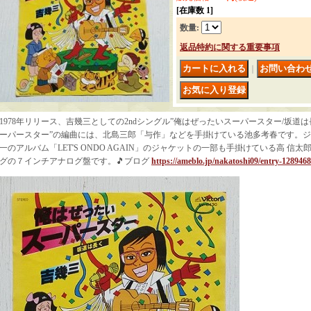
[在庫数 1]
数量
:
返品特約に関する重要事項
｜
1978年リリース、吉幾三としての2ndシングル”俺はぜったいスーパースター/坂道は
ーパースター”の編曲には、北島三郎「与作」などを手掛けている池多考春です。
一のアルバム「LET'S ONDO AGAIN」のジャケットの一部も手掛けている高 
グの７インチアナログ盤です。🎵ブログ
https://ameblo.jp/nakatoshi09/entry-128946