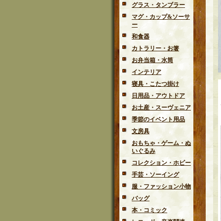
グラス・タンブラー
マグ・カップ&ソーサ
ー
和食器
カトラリー・お箸
お弁当箱・水筒
インテリア
寝具・こたつ掛け
日用品・アウトドア
お土産・スーヴェニア
季節のイベント用品
文房具
おもちゃ・ゲーム・ぬ
いぐるみ
コレクション・ホビー
手芸・ソーイング
服・ファッション小物
バッグ
本・コミック