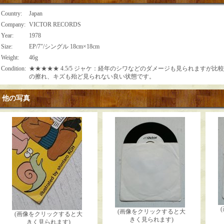
Country
:
Japan
Company
:
VICTOR RECORDS
Year
:
1978
Size
:
EP/7"/シングル 18cm×18cm
Weight
:
46g
Condition
:
★★★★★ 4.5/5 ジャケ：経年のシワなどのダメージも見られますが比
の擦れ、キズも殆ど見られない良い状態です。
他の写真
(画像をクリックすると大
(画像をクリックすると大
きく見られます)
きく見られます)