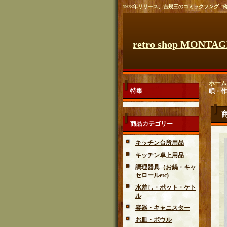
1978年リリース、吉幾三のコミックソング 
retro shop MONTA
ホーム
特集
唄・作詞
商品カテゴリー
キッチン台所用品
キッチン卓上用品
調理器具（お鍋・キャ
セロールetc)
水差し・ポット・ケト
ル
容器・キャニスター
お皿・ボウル