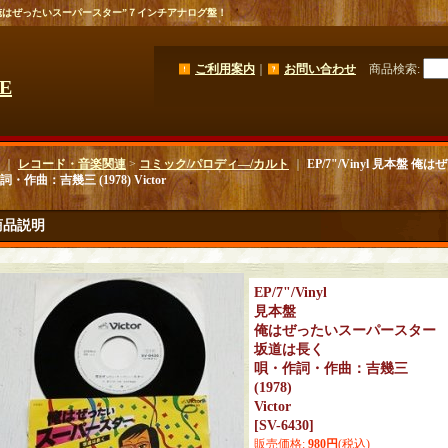
”俺はぜったいスーパースター”７インチアナログ盤！
ご利用案内
｜
お問い合わせ
商品検索
:
GE
｜
レコード・音楽関連
>
コミック/パロディ―/カルト
｜
EP/7"/Vinyl 見本盤
・作曲：吉幾三 (1978) Victor
商品説明
EP/7"/Vinyl
見本盤
俺はぜったいスーパースター
坂道は長く
唄・作詞・作曲：吉幾三
(1978)
Victor
[
SV-6430
]
販売価格
:
980円
(税込)