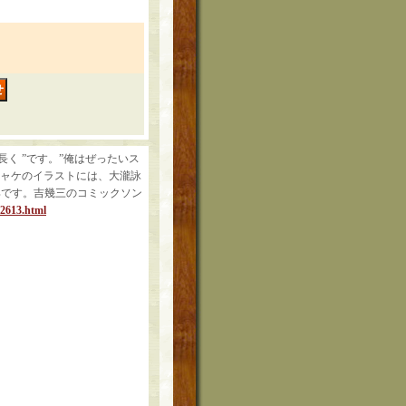
長く ”です。”俺はぜったいス
ジャケのイラストには、大瀧詠
信太郎です。吉幾三のコミックソン
82613.html