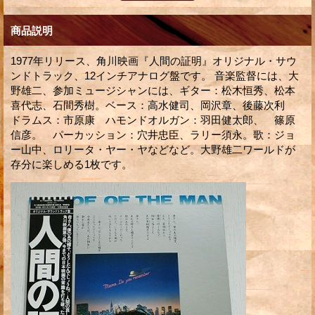
商品説明
1977年リリース、角川映画『人間の証明』オリジナル・サウ
ンドトラック、12インチアナログ盤です。 音楽監督には、大
野雄二、参加ミュージシャンには、ギター：松木恒秀、松本
喜代志、石間秀樹。ベース：高水健司、岡沢章、後藤次利
ドラムス：市原康 ハモンドオルガン：羽田健太郎、 篠原
信彦。 パーカッション：穴井忠臣、ラリー須永。歌：ジョ
ー山中、ロリータ・ヤー・ヤなどなど。大野雄二ワールドが
存分に楽しめる1枚です。