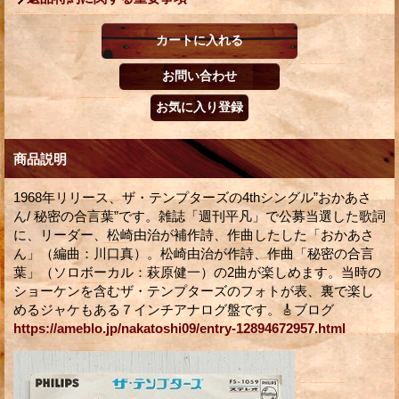
商品説明
1968年リリース、ザ・テンプターズの4thシングル”おかあさ
ん/ 秘密の合言葉”です。雑誌「週刊平凡」で公募当選した歌詞
に、リーダー、松崎由治が補作詩、作曲したした「おかあさ
ん」（編曲：川口真）。松崎由治が作詩、作曲「秘密の合言
葉」（ソロボーカル：萩原健一）の2曲が楽しめます。当時の
ショーケンを含むザ・テンプターズのフォトが表、裏で楽し
めるジャケもある７インチアナログ盤です。🎸ブログ
https://ameblo.jp/nakatoshi09/entry-12894672957.html