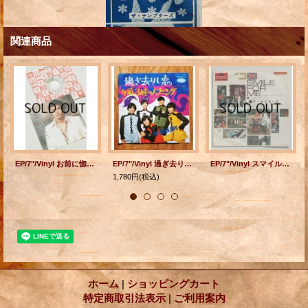
関連商品
EP/7"/Vinyl お前に惚れた/ 兄貴のブギ 萩原健一 水谷豊 (1975) elekitra
EP/7"/Vinyl 過ぎ去りし恋/午前3時のハプニング ザ・ゴールデン・カップス (1968) Capitol
EP/7"/Vinyl スマイル・フォー・ミー 淋しい雨 ザ・タイガース (1969) polydor
1,780円
(税込)
ホーム
|
ショッピングカート
特定商取引法表示
|
ご利用案内