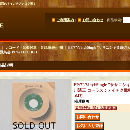
音頭の７インチアナログ盤！
ご利用案内
｜
お問い合わせ
商品検索
:
GE
｜
レコード・音楽関連
>
音頭/民謡/小唄
｜
EP/7"/Vinyl/Single ”ササニシキ
鳥会(1976) TEICHIKU
商品説明
EP/7"/Vinyl/Single ”サ
川清三 コーラス：テイチク飛鳥会(1
-643
]
[在庫数 0]
返品特約に関する重要事項