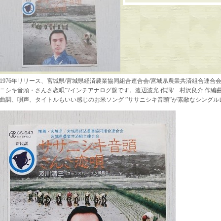
1976年リリース、宮城県/宮城県経済農業協同組合連合会/宮城県農業共済組合連合会
ニシキ音頭・さんさ恋唄”7インチアナログ盤です。渡辺波光 作詞/ 村沢良介 作
曲調、唄声、タイトルもいい感じのお米ソング ”ササニシキ音頭”が素敵なシングル