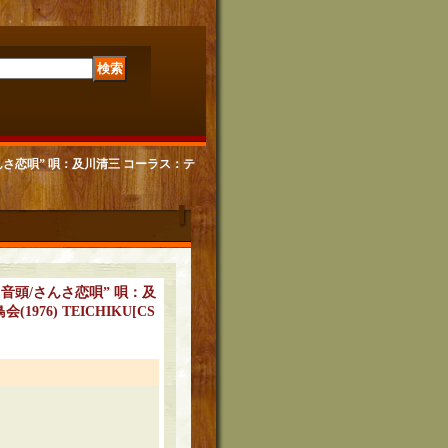
音頭/さんさ恋唄” 唄：及川清三 コーラス：テ
サニシキ音頭/さんさ恋唄” 唄：及
976) TEICHIKU
[
CS