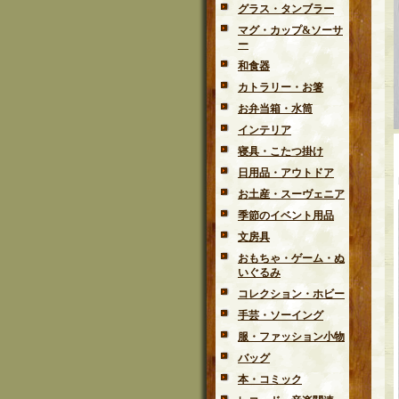
グラス・タンブラー
マグ・カップ&ソーサ
ー
和食器
カトラリー・お箸
お弁当箱・水筒
インテリア
寝具・こたつ掛け
日用品・アウトドア
お土産・スーヴェニア
季節のイベント用品
文房具
おもちゃ・ゲーム・ぬ
いぐるみ
コレクション・ホビー
手芸・ソーイング
服・ファッション小物
バッグ
本・コミック