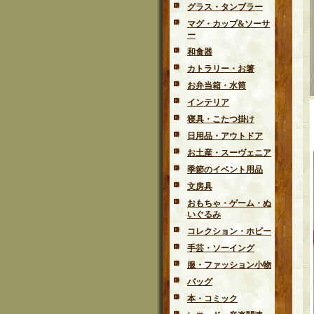
グラス・タンブラー
マグ・カップ&ソーサ
ー
和食器
カトラリー・お箸
お弁当箱・水筒
インテリア
寝具・こたつ掛け
日用品・アウトドア
お土産・スーヴェニア
季節のイベント用品
文房具
おもちゃ・ゲーム・ぬ
いぐるみ
コレクション・ホビー
手芸・ソーイング
服・ファッション小物
バッグ
本・コミック