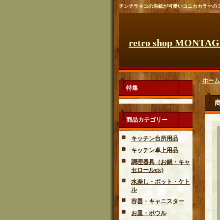
チンチラネコの表紙が可愛いコニカカラーの
retro shop MONTA
ホーム
特集
商品カテゴリー
キッチン台所用品
キッチン卓上用品
調理器具（お鍋・キャ
セロールetc)
水差し・ポット・ケト
ル
容器・キャニスター
お皿・ボウル