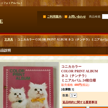
ミニフォトアルバム！
ご利用案内
｜
お問い合わせ
商品検索
:
GE
｜
文房具
｜
コニカカラー COLOR PRINT ALBUM ネコ（チンチラ）ミニアルバム
商品説明
コニカカラー
COLOR PRINT ALBUM
ネコ（チンチラ）
ミニアルバム 24枚仕様
販売価格
:
480円
(税込)
[在庫数 1]
数量
:
返品特約に関する重要事項