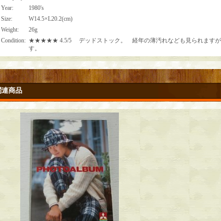
Year
:
1980's
Size
:
W14.5×L20.2(cm)
Weight
:
26g
Condition
:
★★★★★ 4.5/5 デッドストック。 経年の薄汚れなども見られます
す。
関連商品