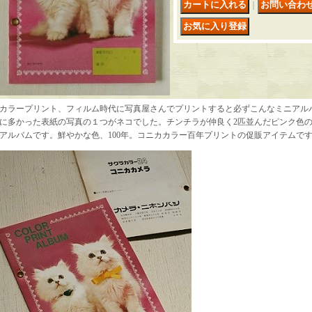
｜
カラープリント、フィルム時代に写真屋さんでプリントすると必ずこんなミニアル
に多かった表紙の写真の１つがネコでした。チンチラが仲良く2匹並んだピンク色の
アルバムです。鮮やかな色、100年。コニカカラー百年プリントの促販アイテムで