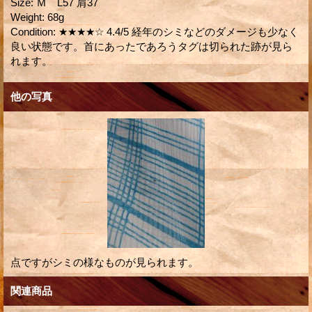
Size
:
Ｍ L57 肩37
Weight
:
68g
Condition
:
★★★★☆ 4.4/5 経年のシミなどのダメージも少なく
良い状態です。首にあったであろうタグは切られた跡が見ら
れます。
他の写真
点ですがシミの様なものが見られます。
関連商品