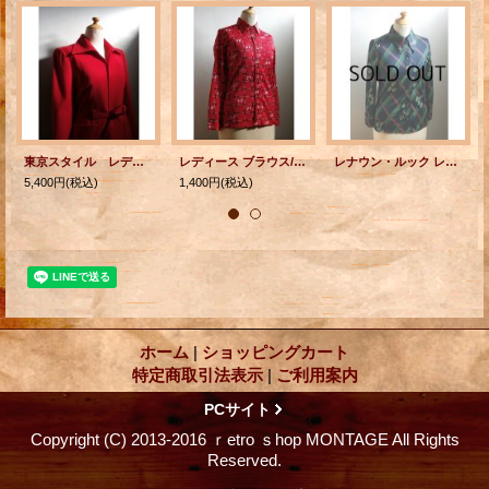
東京スタイル レディース スーツ（ツーピース） レッド 細身Sサイズ ジャケット：肩幅38×丈61(cm) スカート：W65×丈67(cm)
レディース ブラウス/長袖シャツ 白馬＆鎖柄 赤 size: 9号
レナウン・ルック レディース ブラウス/シャツ 7号 DAVID WARREN EXCLUSIVELY TOKYU by RENOWN -LOOK W1-55 82
5,400円
(税込)
1,400円
(税込)
ホーム
|
ショッピングカート
特定商取引法表示
|
ご利用案内
PCサイト
Copyright (C) 2013-2016 ｒetro ｓhop MONTAGE All Rights
Reserved.