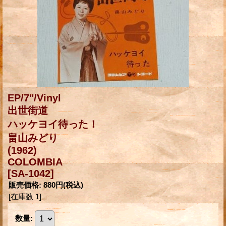
EP/7"/Vinyl
出世街道
ハッケヨイ待った！
畠山みどり
(1962)
COLOMBIA
[SA-1042]
販売価格
:
880円
(税込)
[在庫数 1]
数量
: