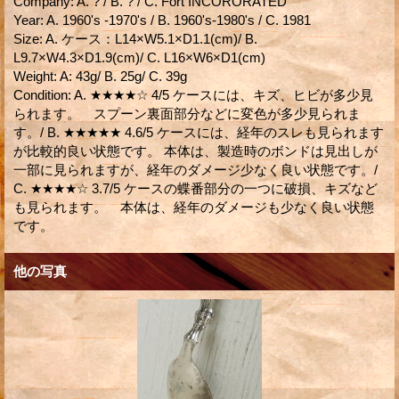
Company
:
A. ? / B. ? / C. Fort INCORORATED
Year
:
A. 1960's -1970's / B. 1960's-1980's / C. 1981
Size
:
A. ケース：L14×W5.1×D1.1(cm)/ B.
L9.7×W4.3×D1.9(cm)/ C. L16×W6×D1(cm)
Weight
:
A: 43g/ B. 25g/ C. 39g
Condition
:
A. ★★★★☆ 4/5 ケースには、キズ、ヒビが多少見
られます。 スプーン裏面部分などに変色が多少見られま
す。/ B. ★★★★★ 4.6/5 ケースには、経年のスレも見られます
が比較的良い状態です。 本体は、製造時のボンドは見出しが
一部に見られますが、経年のダメージ少なく良い状態です。/
C. ★★★★☆ 3.7/5 ケースの蝶番部分の一つに破損、キズなど
も見られます。 本体は、経年のダメージも少なく良い状態
です。
他の写真