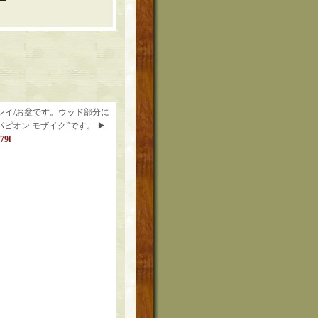
レイ/お盆です。ウッド部分に
パピオン モザイク”です。 ▶
79f