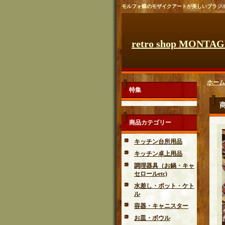
モルフォ蝶のモザイクアートが美しいブラジ
retro shop MONTA
ホーム
特集
商品カテゴリー
キッチン台所用品
キッチン卓上用品
調理器具（お鍋・キャ
セロールetc)
水差し・ポット・ケト
ル
容器・キャニスター
お皿・ボウル