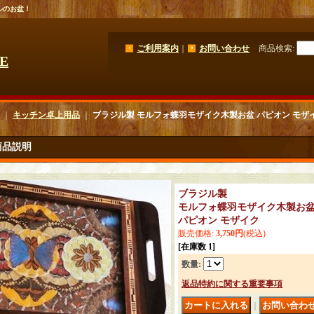
ルのお盆！
ご利用案内
｜
お問い合わせ
商品検索
:
GE
｜
キッチン卓上用品
｜
ブラジル製 モルフォ蝶羽モザイク木製お盆 パピオン モザ
商品説明
ブラジル製
モルフォ蝶羽モザイク木製お
パピオン モザイク
販売価格
:
3,750円
(税込)
[在庫数 1]
数量
:
返品特約に関する重要事項
｜