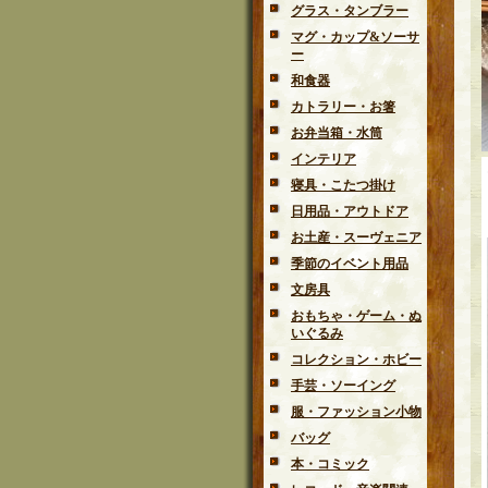
グラス・タンブラー
マグ・カップ&ソーサ
ー
和食器
カトラリー・お箸
お弁当箱・水筒
インテリア
寝具・こたつ掛け
日用品・アウトドア
お土産・スーヴェニア
季節のイベント用品
文房具
おもちゃ・ゲーム・ぬ
いぐるみ
コレクション・ホビー
手芸・ソーイング
服・ファッション小物
バッグ
本・コミック