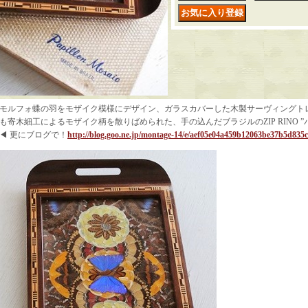
モルフォ蝶の羽をモザイク模様にデザイン、ガラスカバーした木製サーヴィングト
も寄木細工によるモザイク柄を散りばめられた、手の込んだブラジルのZIP RINO ”
◀ 更にブログで！
http://blog.goo.ne.jp/montage-14/e/aef05e04a459b12063be37b5d835c