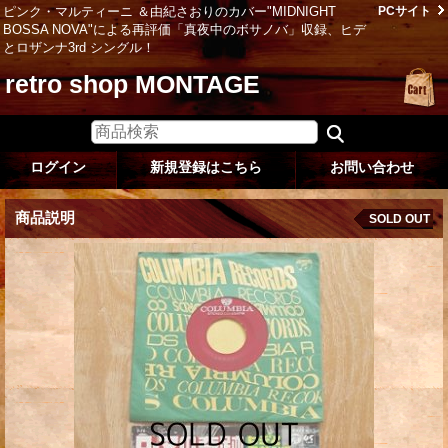
ピンク・マルティーニ ＆由紀さおりのカバー"MIDNIGHT
PCサイト
BOSSA NOVA"による再評価「真夜中のボサノバ」収録、ヒデ
とロザンナ3rd シングル！
retro shop MONTAGE
ログイン
新規登録はこちら
お問い合わせ
商品説明
SOLD OUT