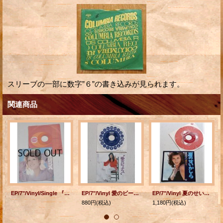
スリーブの一部に数字”６”の書き込みが見られます。
関連商品
EP/7"/Vinyl/Single 『白い蝶のサンバ/恋は今死んだ』 (1970)森山加代子 作詞：阿久悠/作曲：井上かつお/編曲：川口真 DENON
EP/7"/Vinyl 愛のビーナス/泪にかえて 安西マリア (1973) Toshiba
EP/7"/Vinyl 夏のせいかしら/砂の女 夏木マリ (1974) KING
880円
(税込)
1,180円
(税込)