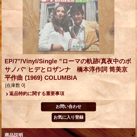
EP/7"/Vinyl/Single ”ローマの軌跡/真夜中のボ
サノバ” ヒデとロザンナ 橋本淳作詞 筒美京
平作曲 (1969) COLUMBIA
[在庫数 0]
返品特約に関する重要事項
商品説明