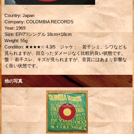
Country
:
Japan
Company
:
COLOMBIA RECORDS
Year
:
1969
Size
:
EP/7"/シングル 18cm×18cm
Weight
:
55g
Condition
:
★★★★☆ 4.3/5 ジャケ： 若干シミ、シワなども
見られますが、目立ったダメージなく比較的良い状態です。
盤： 若干スレ、キズが見られますが、音質にはあまり影響な
く良い状態です。
他の写真