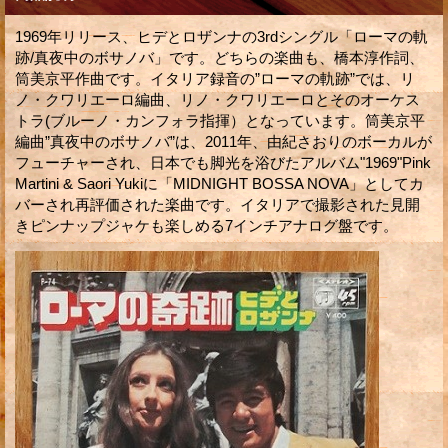
1969年リリース、ヒデとロザンナの3rdシングル「ローマの軌
跡/真夜中のボサノバ」です。どちらの楽曲も、橋本淳作詞、
筒美京平作曲です。イタリア録音の”ローマの軌跡”では、リ
ノ・クワリエーロ編曲、リノ・クワリエーロとそのオーケス
トラ(ブルーノ・カンフォラ指揮）となっています。筒美京平
編曲”真夜中のボサノバ”は、2011年、由紀さおりのボーカルが
フューチャーされ、日本でも脚光を浴びたアルバム"1969"Pink
Martini & Saori Yukiに「MIDNIGHT BOSSA NOVA」としてカ
バーされ再評価された楽曲です。イタリアで撮影された見開
きピンナップジャケも楽しめる7インチアナログ盤です。