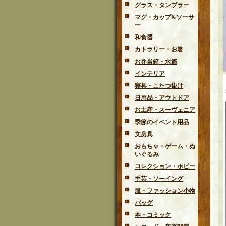
グラス・タンブラー
マグ・カップ&ソーサ
ー
和食器
カトラリー・お箸
お弁当箱・水筒
インテリア
寝具・こたつ掛け
日用品・アウトドア
お土産・スーヴェニア
季節のイベント用品
文房具
おもちゃ・ゲーム・ぬ
いぐるみ
コレクション・ホビー
手芸・ソーイング
服・ファッション小物
バッグ
本・コミック