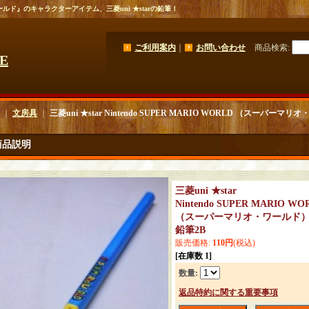
ルド』のキャラクターアイテム、三菱uni ★starの鉛筆！
ご利用案内
｜
お問い合わせ
商品検索
:
GE
｜
文房具
｜
三菱uni ★star Nintendo SUPER MARIO WORLD （スーパーマ
商品説明
三菱uni ★star
Nintendo SUPER MARIO WO
（スーパーマリオ・ワールド
鉛筆2B
販売価格
:
110円
(税込)
[在庫数 1]
数量
:
返品特約に関する重要事項