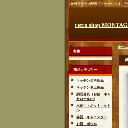
1990年リリース任天堂『スーパーマリオ・ワー
retro shop MONTA
ホーム
特集
商品カテゴリー
キッチン台所用品
キッチン卓上用品
調理器具（お鍋・キャ
セロールetc)
水差し・ポット・ケト
ル
容器・キャニスター
お皿・ボウル