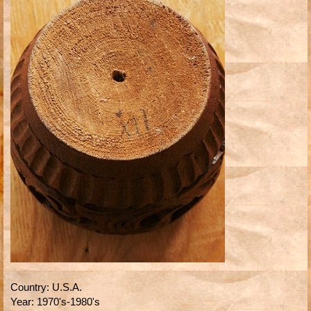
Country
:
U.S.A.
Year
:
1970's-1980's